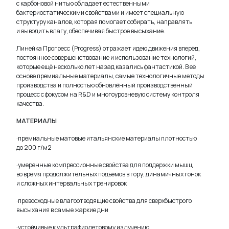
с карбоновой нитью обладает естественными
бактериостатическими свойствами и имеет специальную
структуру каналов, которая помогает собирать, направлять
и выводить влагу, обеспечивая быстрое высыхание.
Линейка Прогресс (Progress) отражает идею движения вперёд,
постоянное совершенствование и использование технологий,
которые ещё несколько лет назад казались фантастикой. В её
основе премиальные материалы, самые технологичные методы
производства и полностью обновлённый производственный
процесс с фокусом на R&D и многоуровневую систему контроля
качества.
МАТЕРИАЛЫ
·премиальные матовые итальянские материалы плотностью
до 200 г/м2
·умеренные компрессионные свойства для поддержки мышц
во время продолжительных подъёмов в гору, динамичных гонок
и сложных интервальных тренировок
·превосходные влагоотводящие свойства для сверхбыстрого
высыхания в самые жаркие дни
·устойчивые к ультрафиолетовому излучению