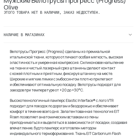
Мужские Велотрусы Прогресс (Progress)
Olive
ЭТОГО ТОВАРА НЕТ В НАЛИЧИИ, ЗАКАЗ НЕДОСТУПЕН.
НАЛИЧИЕ В МАГАЗИНАХ
Велотрусы Прогресс (Progress) сделаны из премиальной
итальянской ткани, которую отличают особая мягкость, высокая
эластичность и умеренная компрессия. Силиконовое напыление
на ткани и чистый лазерный срез штанины делают контакт
с кожей плотным и приятным, фиксируя штанину на месте.
Широкие и мягкие лямки с эмбоссингом плотно прилегают
и обеспечивают оптимальную посадку. Велотрусы подходят для
заездов при температуре от +20 до +30°С.
Высокотехнологичный памперс Elastic Interface® с лого VTR
подходит для поездок по дорогам и бездорожью и обеспечивает
комфорт в течение всего дня. Запатентованная технология EIT
Risen позволяет анатомическим вставкам из пены
приподниматься и выделяться в зависимости от посадки, создавая
впечатление, будто памперс изготовлен методом
индивидуального термоформования. Ткань EIT Carbonium Flash