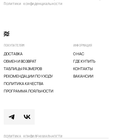
Политики конфиденциальности
ПОКУПАТЕЛЯМ
ИНФОРМАЦИЯ
ДОСТАВКА
О НАС
ОБМЕН И ВОЗВРАТ
ГДЕ КУПИТЬ
ТАБЛИЦЫ РАЗМЕРОВ
КОНТАКТЫ
РЕКОМЕНДАЦИИ ПО УХОДУ
ВАКАНСИИ
ПОЛИТИКА КАЧЕСТВА
ПРОГРАММА ЛОЯЛЬНОСТИ
TELEGRAM
WHATSAPP
SUPPORT@VETER.CC
ПОЛИТИКА КОНФИДЕНЦИАЛЬНОСТИ