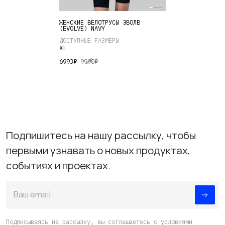
Этот
ЖЕНСКИЕ ВЕЛОТРУСЫ ЭВОЛВ
товар
(EVOLVE) NAVY
имеет
ДОСТУПНЫЕ РАЗМЕРЫ
XL
несколько
6993
₽
9990
₽
вариаций.
Опции
можно
выбрать
на
странице
Подпишитесь на нашу рассылку, чтобы
товара.
первыми узнавать о новых продуктах,
событиях и проектах.
Ваш email
Подписываясь на рассылку, вы соглашаетесь с условиями