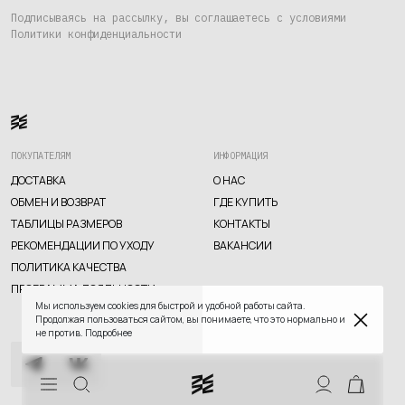
Где купить
Подписываясь на рассылку, вы соглашаетесь с условиями
Политики конфиденциальности
Контакты
Вакансии
ПОКУПАТЕЛЯМ
ИНФОРМАЦИЯ
ДОСТАВКА
О НАС
ОБМЕН И ВОЗВРАТ
ГДЕ КУПИТЬ
ТАБЛИЦЫ РАЗМЕРОВ
КОНТАКТЫ
РЕКОМЕНДАЦИИ ПО УХОДУ
ВАКАНСИИ
TELEGRAM
WHATSAPP
SUPPORT@VETER.CC
ПОЛИТИКА КАЧЕСТВА
ПРОГРАММА ЛОЯЛЬНОСТИ
ДОСТАВКА
ОБМЕН И ВОЗВРАТ
ТАБЛИЦЫ РАЗМЕРОВ
Мы используем cookies для быстрой и удобной работы сайта.
РЕКОМЕНДАЦИИ ПО УХОДУ
ПОЛИТИКА КАЧЕСТВА
Продолжая пользоваться сайтом, вы понимаете, что это нормально и
ПРОГРАММА ЛОЯЛЬНОСТИ
не против.
Подробнее
СКИДКИ