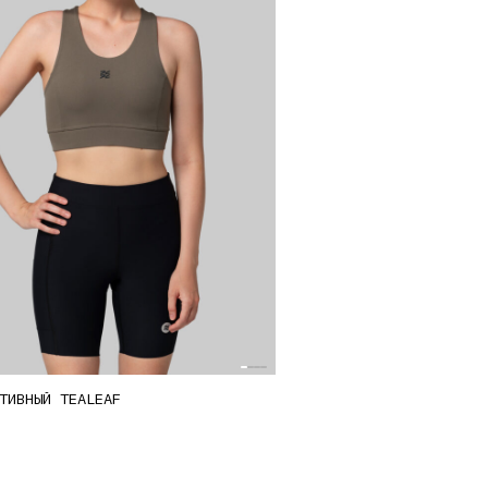
на
странице
товара.
ТИВНЫЙ TEALEAF
ко