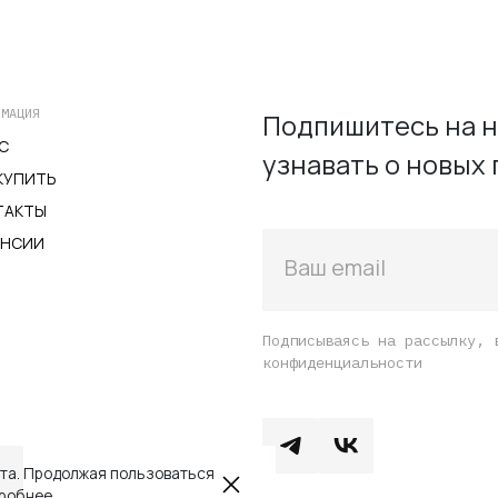
вариаций.
вариаци
Опции
Опции
можно
можно
выбрать
выбрать
на
на
РМАЦИЯ
Подпишитесь на н
странице
страниц
С
узнавать о новых 
товара.
товара.
КУПИТЬ
ТАКТЫ
АНСИИ
Ваш email
Подписываясь на рассылку, 
конфиденциальности
йта. Продолжая пользоваться
робнее