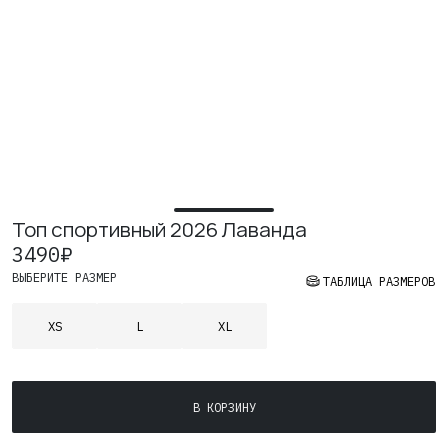
ИЗУЧИТЕ
О нас
Где купить
Контакты
Вакансии
Топ спортивный 2026 Лаванда
3490
₽
ВЫБЕРИТЕ РАЗМЕР
ТАБЛИЦА РАЗМЕРОВ
XS
L
XL
Количество
В КОРЗИНУ
товара
Топ