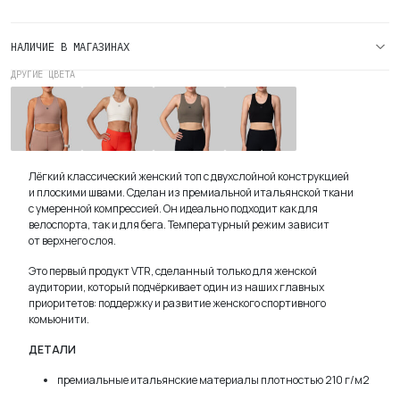
спортивный
2026
НАЛИЧИЕ В МАГАЗИНАХ
Лаванда
ДРУГИЕ ЦВЕТА
Топ
Топ
Топ
Топ
спортивный
спортивный
спортивный
спортивный
Antler
Облако
Tealeaf
Уголь
Лёгкий классический женский топ с двухслойной конструкцией
и плоскими швами. Сделан из премиальной итальянской ткани
с умеренной компрессией. Он идеально подходит как для
велоспорта, так и для бега. Температурный режим зависит
от верхнего слоя.
Это первый продукт VTR, сделанный только для женской
аудитории, который подчёркивает один из наших главных
приоритетов: поддержку и развитие женского спортивного
комьюнити.
ДЕТАЛИ
премиальные итальянские материалы плотностью 210 г/м2