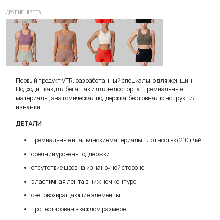
ДРУГИЕ ЦВЕТА
Топ
Топ
Топ
Топ
спортивный
спортивный
спортивный
спортивный
2026
Antler
Облако
Tealeaf
Лаванда
Первый продукт VTR, разработанный специально для женщин.
Подходит как для бега, так и для велоспорта. Премиальные
материалы, анатомическая поддержка, бесшовная конструкция
изнанки.
ДЕТАЛИ
премиальные итальянские материалы плотностью 210 г/м²
средний уровень поддержки
отсутствие швов на изнаночной стороне
эластичная лента в нижнем контуре
световозвращающие элементы
протестирован в каждом размере