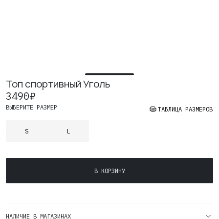
Где купить
Контакты
Вакансии
Топ спортивный Уголь
3490
₽
ВЫБЕРИТЕ РАЗМЕР
ТАБЛИЦА РАЗМЕРОВ
S
L
Количество
В КОРЗИНУ
товара
Топ
спортивный
Уголь
НАЛИЧИЕ В МАГАЗИНАХ