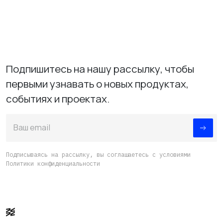
Опции
можно
выбрать
на
странице
Подпишитесь на нашу рассылку, чтобы
товара.
первыми узнавать о новых продуктах,
событиях и проектах.
Ваш email
Подписываясь на рассылку, вы соглашаетесь с условиями
ИЗУЧИТЕ
Политики конфиденциальности
О нас
Где купить
Контакты
Вакансии