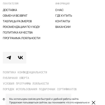
ПОКУПАТЕЛЯМ
ИНФОРМАЦИЯ
ДОСТАВКА
О НАС
ОБМЕН И ВОЗВРАТ
ГДЕ КУПИТЬ
ТАБЛИЦЫ РАЗМЕРОВ
КОНТАКТЫ
РЕКОМЕНДАЦИИ ПО УХОДУ
ВАКАНСИИ
ПОЛИТИКА КАЧЕСТВА
ПРОГРАММА ЛОЯЛЬНОСТИ
ПОЛИТИКА КОНФИДЕНЦИАЛЬНОСТИ
ПУБЛИЧНАЯ ОФЕРТА
TELEGRAM
WHATSAPP
SUPPORT@VETER.CC
УСЛОВИЯ ПРОГРАММЫ ЛОЯЛЬНОСТИ
ПОРЯДОК ИСПОЛЬЗОВАНИЯ ПОДАРОЧНЫХ СЕРТИФИКАТОВ
ДОСТАВКА
ОБМЕН И ВОЗВРАТ
ТАБЛИЦЫ РАЗМЕРОВ
© 2026 veter.cc.
Все права защищены.
Мы используем cookies для быстрой и удобной работы сайта.
РЕКОМЕНДАЦИИ ПО УХОДУ
ПОЛИТИКА КАЧЕСТВА
Продолжая пользоваться сайтом, вы понимаете, что это нормально и
ПРОГРАММА ЛОЯЛЬНОСТИ