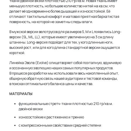
ткани двойной вязки плотностью 210 гр/кв.м. Новая ткань имеет
меньшую плотность, но большее количество нитей на кв.см, что
делает её одновременно более дышащей и износостойкой. Её
отличают тактильный комфорт и матовая приятная бархатистая
поверхность, на которой не заметны следы влаги.
В мужской версии велотрусов для размеров S, M и L появились Long-
версии (SL, ML, LL), которые имеют увеличенную на 3 см длину
штанины. Long-версия подойдет для тех, у кого длинные ноги,
высокий рост, или для кого длина стандартной версии ощущается
короткой.
Линейка Эволв (Evolve) олицетворяет собой поэтапную, вдумчивую
и осознанную эволюцию наших самых популярных продуктов.
В процессе разработки мы использовали весь накопленный опыт,
обширную обратную связь нашей аудитории и тестовой команды,
в поисках оптимального баланса цены и качества.
МАТЕРИАЛЫ
функциональные стретч-ткани плотностью 210 гр/кв.м.
двойной вязки
износостойкие к растяжению и трению
с компрессионными свойствами средней степени