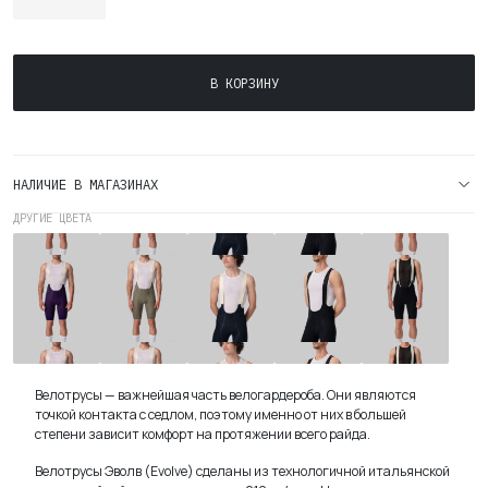
Количество
В КОРЗИНУ
товара
Мужские
Велотрусы
Эволв
НАЛИЧИЕ В МАГАЗИНАХ
(Evolve)
Navy
ДРУГИЕ ЦВЕТА
Мужские
Мужские
Мужские
Мужские
Мужские
Велотрусы
Велотрусы
Велотрусы
Велотрусы
Велотрусы
Эволв
Эволв
Эволв
Эволв
Эволв
(Evolve)
(Evolve)
(Evolve)
(Evolve)
(Evolve)
Blackberry
Tealeaf
Nwvy
Black
Blwck
Велотрусы — важнейшая часть велогардероба. Они являются
точкой контакта с седлом, поэтому именно от них в большей
степени зависит комфорт на протяжении всего райда.
Велотрусы Эволв (Evolve) сделаны из технологичной итальянской