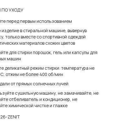
 ПО УХОДУ
йте перед первым использованием
 изделие в стиральной машине, вывернув
у, только вместе со спортивной одеждой
тических материалов схожих цветов
йте для стирки порошок, гель или капсулы для
ных машин
е деликатный режим стирки: температура не
С, отжим не более 400 об/мин
дали от прямых солнечных лучей
ьзуйте сушильную машину, не замачивайте, не
йте отбеливатель и кондиционер, не
йте химической чистке и глажке
026-ZENIT