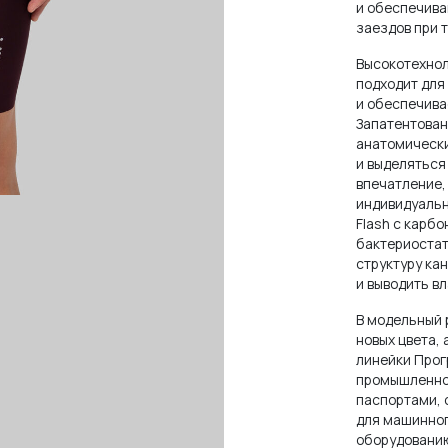
и обеспечива
заездов при 
Высокотехнол
подходит для
и обеспечива
Запатентован
анатомически
и выделяться
впечатление,
индивидуальн
Flash с карб
бактериостат
структуру ка
и выводить в
В модельный 
новых цвета,
линейки Прог
промышленног
паспортами, 
для машинног
оборудованию