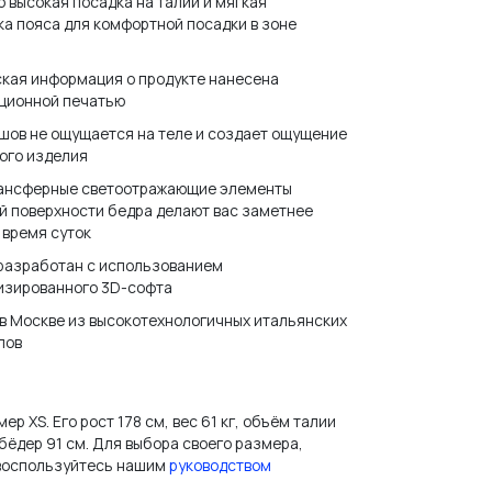
 высокая посадка на талии и мягкая
а пояса для комфортной посадки в зоне
кая информация о продукте нанесена
ционной печатью
шов не ощущается на теле и создает ощущение
ого изделия
ансферные светоотражающие элементы
й поверхности бедра делают вас заметнее
 время суток
 разработан с использованием
изированного 3D-софта
в Москве из высокотехнологичных итальянских
лов
ер XS. Его рост 178 см, вес 61 кг, объём талии
бёдер 91 см. Для выбора своего размера,
 воспользуйтесь нашим
руководством