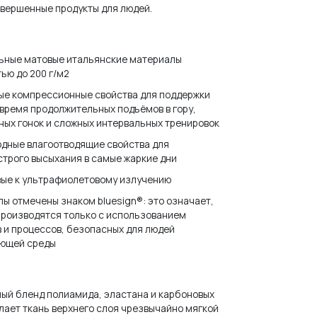
вершенные продукты для людей.
ьные матовые итальянские материалы
ью до 200 г/м2
ые компрессионные свойства для поддержки
время продолжительных подъёмов в гору,
ых гонок и сложных интервальных тренировок
дные влагоотводящие свойства для
трого высыхания в самые жаркие дни
вые к ультрафиолетовому излучению
ы отмечены знаком bluesign®: это означает,
производятся только с использованием
 и процессов, безопасных для людей
ающей среды
ый бленд полиамида, эластана и карбоновых
лает ткань верхнего слоя чрезвычайно мягкой