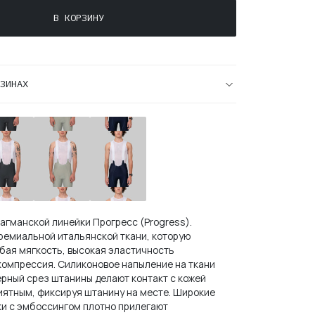
В КОРЗИНУ
ЗИНАХ
ские
Мужские
Мужские
отрусы
Велотрусы
Велотрусы
гресс
Прогресс
Прогресс
ogress)
(Progress)
(Progress)
phite
Luna
Navy
агманской линейки Прогресс (Progress).
ремиальной итальянской ткани, которую
бая мягкость, высокая эластичность
компрессия. Силиконовое напыление на ткани
ерный срез штанины делают контакт с кожей
иятным, фиксируя штанину на месте. Широкие
ки с эмбоссингом плотно прилегают