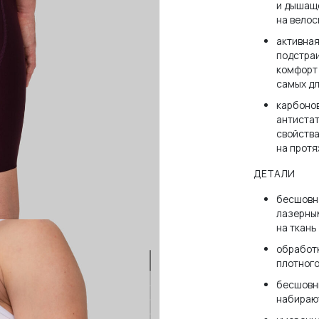
и дышащ
на вело
активная
подстраи
комфорт 
самых дл
карбоно
антиста
свойства
на протя
зователя или email
ДЕТАЛИ
бесшовн
лазерны
на ткань
обработк
плотного
нить меня
ЗАБЫЛ
бесшовн
набирают