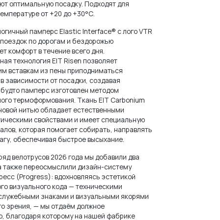
ют оптимальную посадку.
Подходят для
температуре от +20 до +30°С.
огичный памперс Elastic Interface®
с лого VTR
 поездок по дорогам и бездорожью
ет комфорт в течение всего дня.
ная технология EIT Risen позволяет
м вставкам из пены приподниматься
 в зависимости от посадки, создавая
 будто памперс изготовлен методом
ого термоформования. Ткань EIT Carbonium
оновой нитью обладает естественными
ическими свойствами и имеет специальную
налов, которая помогает собирать, направлять
лагу, обеспечивая быстрое высыхание.
ряд велотрусов 2026 года мы добавили два
 а также переосмыслили дизайн-систему
ресс (Progress): вдохновляясь эстетикой
о визуального кода — техническими
служебными знаками и визуальными якорями
о зрения, — мы отдаём должное
, благодаря которому на нашей фабрике