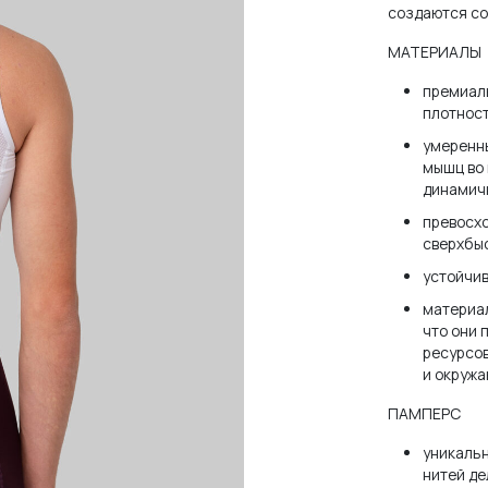
создаются со
МАТЕРИАЛЫ
премиал
плотност
умеренн
мышц во 
динамичн
превосхо
сверхбыс
устойчи
материал
что они 
ресурсов
и окруж
ПАМПЕРС
уникальн
нитей де