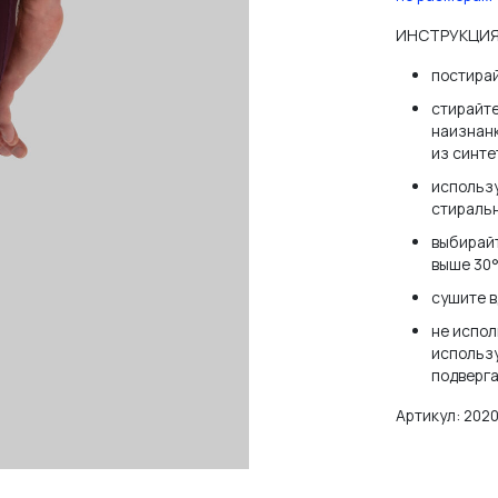
ИНСТРУКЦИЯ
постира
стирайте
наизнанк
из синте
использу
стираль
выбирайт
выше 30°
сушите в
не испол
использу
подверга
Артикул:
202