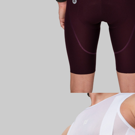
Имя поль
Пароль
Запом