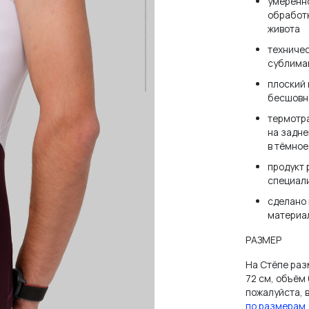
умеренно
ВОЙТИ
обработк
живота
техничес
сублима
НЕТ АККАУНТА?
ЗАРЕГИСТРИРОВАТЬСЯ
плоский 
бесшовн
термотр
на задне
в тёмное
продукт
специал
сделано 
материа
РАЗМЕР
На Стёпе разм
72 см, объём 
пожалуйста,
по размерам