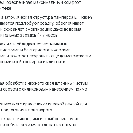
ей, обеспечивая максимальный комфорт
сипеде
 анатомическая структура памперса EIT Risen
вается под любую посадку, обеспечивает
и сохраняет амортизацию даже во время
ительных заездов (> 7 часов)
вая нить обладает естественными
тическими и бактериостатическими
ми и помогает сохранить ощущение свежести
жении всей тренировки или гонки
ая обработка нижнего края штанины чистым
м срезом с силиконовым нанесением прямо
а верхнего края спинки клеевой лентой для
 прилегания в зоне ворота
И ПАРОЛЬ?
ые эластичные лямки с эмбоссингом не
 в себя влагу и мягко лежат на плечах