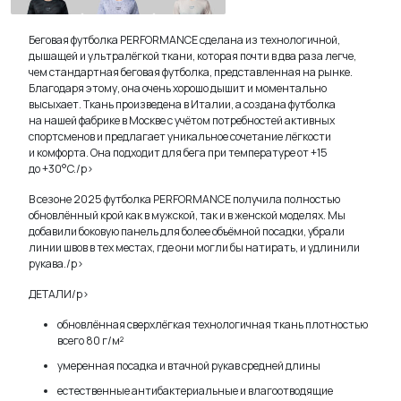
Bloom
Беговая футболка PERFORMANCE сделана из технологичной,
дышащей и ультралёгкой ткани, которая почти в два раза легче,
чем стандартная беговая футболка, представленная на рынке.
Благодаря этому, она очень хорошо дышит и моментально
высыхает. Ткань произведена в Италии, а создана футболка
на нашей фабрике в Москве с учётом потребностей активных
спортсменов и предлагает уникальное сочетание лёгкости
и комфорта. Она подходит для бега при температуре от +15
до +30°C.
/p>
В сезоне 2025 футболка PERFORMANCE получила полностью
обновлённый крой как в мужской, так и в женской моделях. Мы
добавили боковую панель для более объёмной посадки, убрали
линии швов в тех местах, где они могли бы натирать, и удлинили
рукава.
/p>
ДЕТАЛИ
/p>
обновлённая сверхлёгкая технологичная ткань плотностью
всего 80 г/м²
TELEGRAM
WHATSAPP
SUPPORT@VETER.CC
умеренная посадка и втачной рукав средней длины
естественные антибактериальные и влагоотводящие