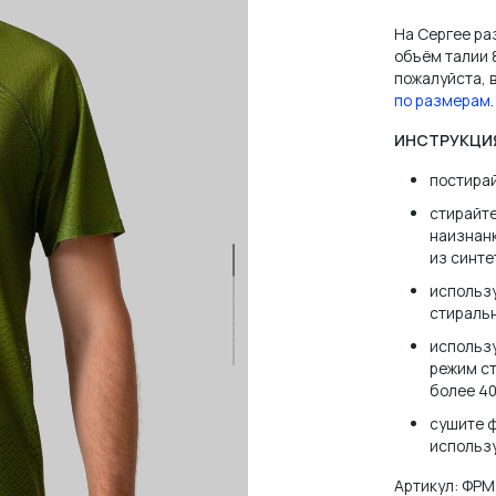
На Сергее раз
зователя или email
объём талии 
пожалуйста,
по размерам
.
ИНСТРУКЦИ
постира
стирайте
нить меня
ЗАБЫЛ
наизнанк
из синт
использу
ВОЙТИ
стираль
использ
режим ст
более 40
НЕТ АККАУНТА?
ЗАРЕГИСТРИРОВАТЬСЯ
сушите ф
использ
Артикул:
ФРМ