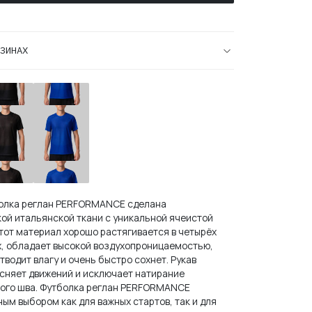
ЗИНАХ
ская
Мужская
овая
Беговая
болка
Футболка
лан
Реглан
formance
Performance
k
Electric
болка реглан PERFORMANCE сделана
кой итальянской ткани с уникальной ячеистой
Этот материал хорошо растягивается в четырёх
, обладает высокой воздухопроницаемостью,
водит влагу и очень быстро сохнет. Рукав
есняет движений и исключает натирание
кого шва. Футболка реглан PERFORMANCE
ым выбором как для важных стартов, так и для