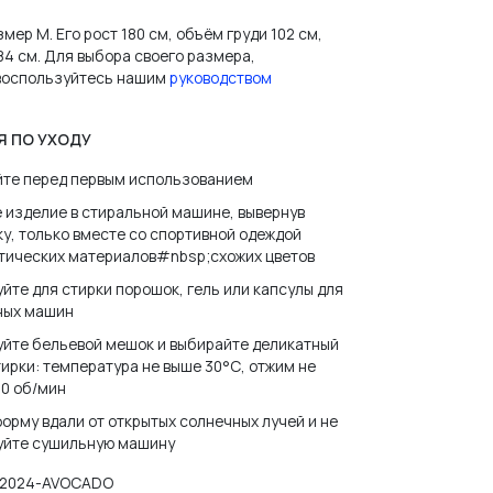
мер M. Его рост 180 см, объём груди 102 см,
84 см. Для выбора своего размера,
 воспользуйтесь нашим
руководством
Я ПО УХОДУ
йте перед первым использованием
 изделие в стиральной машине, вывернув
И ПАРОЛЬ?
у, только вместе со спортивной одеждой
етических материалов#nbsp;схожих цветов
йте для стирки порошок, гель или капсулы для
ных машин
уйте бельевой мешок и выбирайте деликатный
ирки: температура не выше 30°С, отжим не
0 об/мин
орму вдали от открытых солнечных лучей и не
уйте сушильную машину
2024-AVOCADO