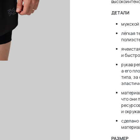
высокоинтенс
ДЕТАЛИ
мужской 
лёгкая т
полиэсте
ячеистая
и быстро
рукав ре
а его пл
типа, за
эластичн
материал
что они 
ресурсов
и окруж
сделано 
материа
РАЗМЕР