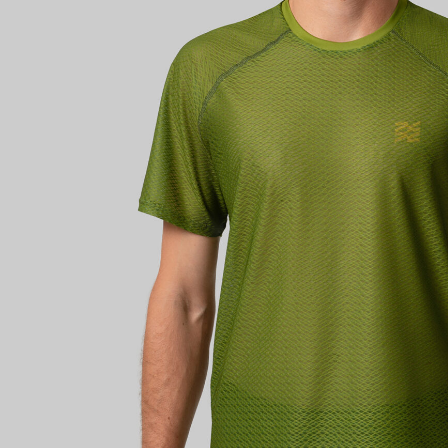
Имя поль
Пароль
Запом