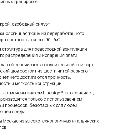
ивных тренировок.
крой, свободный силуэт
ехнологичная ткань из переработанного
ра плотностью всего 90 г/м2
 структура для превосходной вентиляции
го распределения и испарения влаги
глан обеспечивает дополнительный комфорт,
оский шов состоит из шести нитей разного
 счёт чего достигаются прочность,
ость и мягкость конструкции
ы отмечены знаком bluesign®: это означает,
производятся только с использованием
 и процессов, безопасных для людей
ающей среды
в Москве из высокотехнологичных итальянских
лов