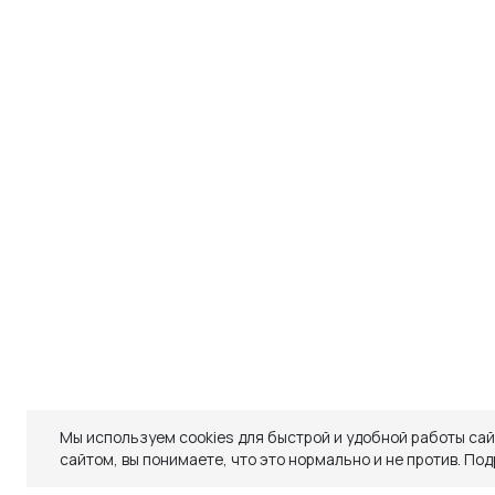
ДОСТАВКА
ОБМЕН И ВОЗВРАТ
ТАБЛИЦЫ РАЗМЕРОВ
РЕКОМЕНДАЦИИ ПО УХОДУ
ПОЛИТИКА КАЧЕСТВА
ПРОГРАММА ЛОЯЛЬНОСТИ
Мы используем cookies для быстрой и удобной работы са
Закрыть
сайтом, вы понимаете, что это нормально и не против.
Под
СКИДКИ
СКИДКИ
TELEGRAM
WHATSAPP
SUPPORT@VETER.CC