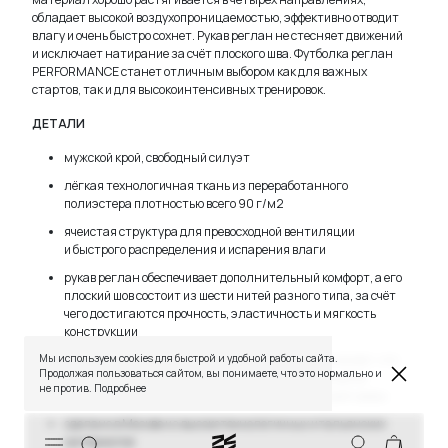
обладает высокой воздухопроницаемостью, эффективно отводит
влагу и очень быстро сохнет. Рукав реглан не стесняет движений
и исключает натирание за счёт плоского шва. Футболка реглан
PERFORMANCE станет отличным выбором как для важных
стартов, так и для высокоинтенсивных тренировок.
ДЕТАЛИ
мужской крой, свободный силуэт
лёгкая технологичная ткань из переработанного
полиэстера плотностью всего 90 г/м2
ячеистая структура для превосходной вентиляции
и быстрого распределения и испарения влаги
рукав реглан обеспечивает дополнительный комфорт, а его
TELEGRAM
WHATSAPP
SUPPORT@VETER.CC
плоский шов состоит из шести нитей разного типа, за счёт
чего достигаются прочность, эластичность и мягкость
конструкции
ДОСТАВКА
ОБМЕН И ВОЗВРАТ
ТАБЛИЦЫ РАЗМЕРОВ
материалы отмечены знаком bluesign®: это означает, что
Мы используем cookies для быстрой и удобной работы сайта.
РЕКОМЕНДАЦИИ ПО УХОДУ
ПОЛИТИКА КАЧЕСТВА
Продолжая пользоваться сайтом, вы понимаете, что это нормально и
ПРОГРАММА ЛОЯЛЬНОСТИ
они производятся только с использованием ресурсов
не против.
Подробнее
и процессов, безопасных для людей и окружающей среды
сделано в Москве из высокотехнологичных итальянских
материалов
СКИДКИ