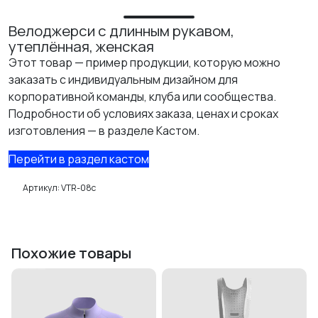
КАСТОМ
Велоджерси с длинным рукавом,
утеплённая, женская
ПРОИЗВОДИМ ОДЕЖДУ ДЛЯ ВЕЛОСПОРТА, ТРИАТЛОНА И БЕГА.
Этот товар — пример продукции, которую можно
ПОЛУЧИТЕ СВОЙ КАСТОМ
заказать с индивидуальным дизайном для
корпоративной команды, клуба или сообщества.
Подробности об условиях заказа, ценах и сроках
изготовления — в разделе Кастом.
Перейти в раздел кастом
Артикул:
VTR-08c
Похожие товары