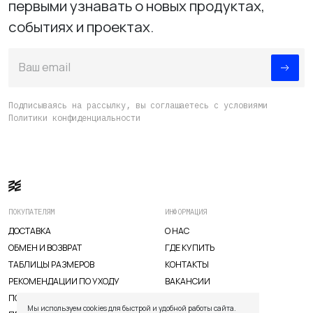
первыми узнавать о новых продуктах,
событиях и проектах.
Ваш email
Подписываясь на рассылку, вы соглашаетесь с условиями
Политики конфиденциальности
ПОКУПАТЕЛЯМ
ИНФОРМАЦИЯ
ДОСТАВКА
О НАС
ОБМЕН И ВОЗВРАТ
ГДЕ КУПИТЬ
TELEGRAM
WHATSAPP
SUPPORT@VETER.CC
ТАБЛИЦЫ РАЗМЕРОВ
КОНТАКТЫ
РЕКОМЕНДАЦИИ ПО УХОДУ
ВАКАНСИИ
ПОЛИТИКА КАЧЕСТВА
ДОСТАВКА
ОБМЕН И ВОЗВРАТ
ТАБЛИЦЫ РАЗМЕРОВ
Мы используем cookies для быстрой и удобной работы сайта.
РЕКОМЕНДАЦИИ ПО УХОДУ
ПОЛИТИКА КАЧЕСТВА