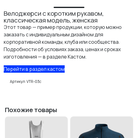
КАСТОМ
Велоджерси с коротким рукавом,
классическая модель, женская
ПРОИЗВОДИМ ОДЕЖДУ ДЛЯ ВЕЛОСПОРТА, ТРИАТЛОНА И БЕГА.
Этот товар — пример продукции, которую можно
ПОЛУЧИТЕ СВОЙ КАСТОМ
заказать с индивидуальным дизайном для
корпоративной команды, клуба или сообщества.
Подробности об условиях заказа, ценах и сроках
изготовления — в разделе Кастом.
Перейти в раздел кастом
Артикул:
VTR-03c
Похожие товары