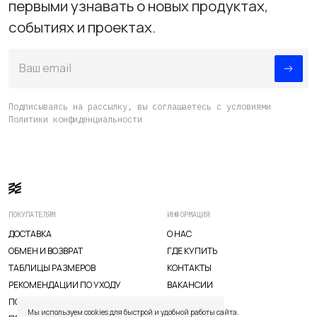
первыми узнавать о новых продуктах,
событиях и проектах.
Ваш email
Подписываясь на рассылку, вы соглашаетесь с условиями
Политики конфиденциальности
ПОКУПАТЕЛЯМ
ИНФОРМАЦИЯ
ДОСТАВКА
О НАС
ОБМЕН И ВОЗВРАТ
ГДЕ КУПИТЬ
TELEGRAM
WHATSAPP
SUPPORT@VETER.CC
ТАБЛИЦЫ РАЗМЕРОВ
КОНТАКТЫ
РЕКОМЕНДАЦИИ ПО УХОДУ
ВАКАНСИИ
ПОЛИТИКА КАЧЕСТВА
ДОСТАВКА
ОБМЕН И ВОЗВРАТ
ТАБЛИЦЫ РАЗМЕРОВ
Мы используем cookies для быстрой и удобной работы сайта.
РЕКОМЕНДАЦИИ ПО УХОДУ
ПОЛИТИКА КАЧЕСТВА