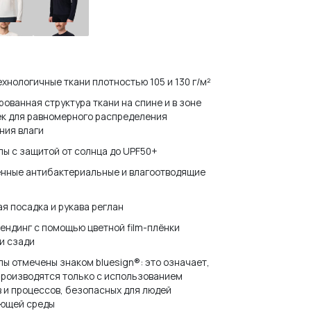
tice
Practice
te
Black
ехнологичные ткани плотностью 105 и 130 г/м²
ованная структура ткани на спине и в зоне
к для равномерного распределения
ния влаги
ы с защитой от солнца до UPF50+
енные антибактериальные и влагоотводящие
а
я посадка и рукава реглан
ендинг с помощью цветной film-плёнки
и сзади
ы отмечены знаком bluesign®: это означает,
производятся только с использованием
 и процессов, безопасных для людей
ающей среды