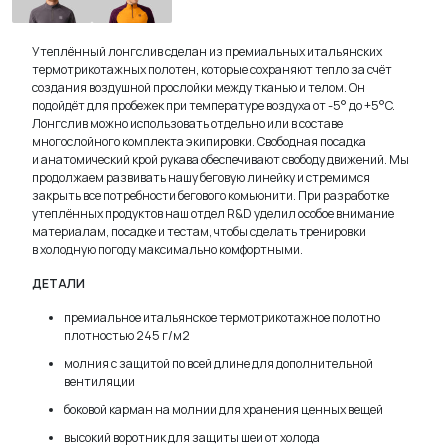
Pavement
Goldplum
Утеплённый лонгслив сделан из премиальных итальянских
термотрикотажных полотен, которые сохраняют тепло за счёт
создания воздушной прослойки между тканью и телом. Он
подойдёт для пробежек при температуре воздуха от -5° до +5°C.
Лонгслив можно использовать отдельно или в составе
многослойного комплекта экипировки. Свободная посадка
и анатомический крой рукава обеспечивают свободу движений. Мы
продолжаем развивать нашу беговую линейку и стремимся
закрыть все потребности бегового комьюнити. При разработке
утеплённых продуктов наш отдел R&D уделил особое внимание
материалам, посадке и тестам, чтобы сделать тренировки
в холодную погоду максимально комфортными.
ДЕТАЛИ
премиальное итальянское термотрикотажное полотно
плотностью 245 г/м2
молния с защитой по всей длине для дополнительной
вентиляции
боковой карман на молнии для хранения ценных вещей
TELEGRAM
WHATSAPP
SUPPORT@VETER.CC
высокий воротник для защиты шеи от холода