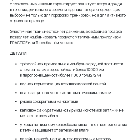
с проклеенными швами гарантируют защиту от ветра и дождя
в течение длительного времени и делают анорак подходящим
выбором не только для городских тренировок, но и для активного
отдыха на природе.
Эластичная ткань не стесняет движений, а свободная посадка
позволяет комбинировать продукт с Утеплённым лонгсливом
PRACTICE или Термобельём мерино.
ДЕТАЛИ
трёхслойная премиальная мембрана средней плотности
с показателями водостойкости более 10000 мм
и паропроницаемости более 11000 гр/м2/24ч
полная герметизация всех швов клеевой лентой
влагозащитная молния с автоматическим замком
рукава со скрытыми манжетами
капюшон с аккуратным козырьком и системой затяжки не
мешает во время бега
утяжка по нижнему краю обеспечивает плотное прилегание
к телу и защищает от затекания влаги
дизайн нанесён на ткань технологичным методом