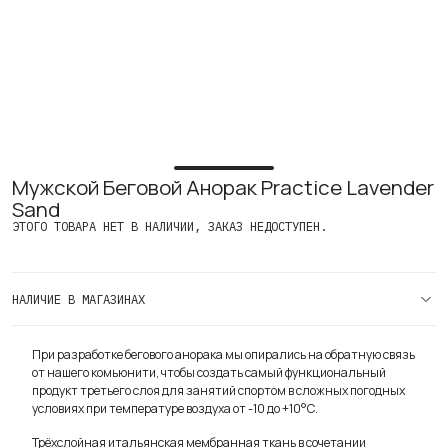
Где купить
Контакты
Вакансии
Мужской Беговой Анорак Practice Lavender
Sand
ЭТОГО ТОВАРА НЕТ В НАЛИЧИИ, ЗАКАЗ НЕДОСТУПЕН.
НАЛИЧИЕ В МАГАЗИНАХ
При разработке бегового анорака мы опирались на обратную связь
от нашего комьюнити, чтобы создать самый функциональный
продукт третьего слоя для занятий спортом в сложных погодных
условиях при температуре воздуха от -10 до +10°С.
Трёхслойная итальянская мембранная ткань в сочетании