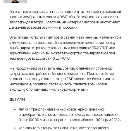
Беговая ветровка сделана из легчайшей итальянской трёхслойной
ткани с мембранным слоем и DWR-обработкой, которая защитит
вас от дождя и ветра. Эластичный материал ветровки не стесняет
движений во время разминки и пробежки.
Эта лёгкая и стильная ветровка станет незаменимым элементом
экипировки для городского бега в холодную и дождливую погоду.
Комбинируя ветровку с Утеплённым лонгсливом PRACTICE или
Термобельём мерино, вы можете комфортно тренироваться при
температуре воздуха от -10 до +10°С.
Мы продолжаем развивать нашу беговую линейку и стремимся
закрыть все потребности бегового комьюнити. При разработке
утеплённых продуктов наш отдел R&D уделил особое внимание
материалам, посадке и тестам, чтобы сделать тренировки
в холодную погоду максимально комфортными.
ДЕТАЛИ
лёгкая трёхслойная ткань с новой чёрной изнанкой
и мембранным слоем, имеющим показатели водостойкости
более 10000 мм и паропроницаемости более 11000 гр/м2/24ч
капюшон с системой затяжки не мешает во время бега