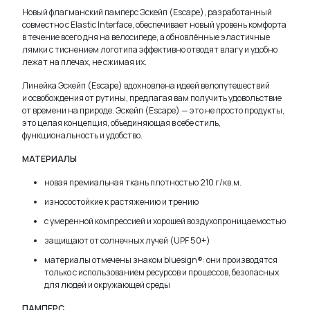
Новый флагманский памперс Эскейп (Escape), разработанный
совместно с Elastic Interface, обеспечивает новый уровень комфорта
в течение всего дня на велосипеде, а обновлённые эластичные
лямки с тиснением логотипа эффективно отводят влагу и удобно
лежат на плечах, не сжимая их.
Линейка Эскейп (Escape) вдохновлена идеей велопутешествий
и освобождения от рутины, предлагая вам получить удовольствие
от времени на природе. Эскейп (Escape) — это не просто продукты,
это целая концепция, объединяющая в себе стиль,
функциональность и удобство.
МАТЕРИАЛЫ
новая премиальная ткань плотностью 210 г/кв.м.
износостойкие к растяжению и трению
с умеренной компрессией и хорошей воздухопроницаемостью
защищают от солнечных лучей (UPF 50+)
материалы отмечены знаком bluesign®: они производятся
только с использованием ресурсов и процессов, безопасных
для людей и окружающей среды
ПАМПЕРС