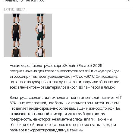
ДРУГИЕ ЦВЕТА
Мужские
Мужские
Велотрусы
Велотрусы
Карго
Карго
Эскейп
Эскейп
(Escape)
(Escape)
Navy
Pine
Новая модель велотрусов карго Эскейп (Escape) 2025
предназначена для гревела, велопутешествий и кэжуал райдов
в городе при температуре воздуха от +18 до +30°C. Они созданы
на основе популярных велотрусов карго и получили обновление
всех элементов — от материалов и кроя, до памперса и лямок.
Велотрусы сделаны из технологичной итальянской ткани от MITI
SPA — менее плотной, но с большим количеством нитей на кв.см,
что делает её одновременно более дышащей и износостойкой. Её
отличают тактильный комфорт и матовая бархатистая
поверхность, на которой незаметны следы влаги. Также мы
обновили крой, адаптировав лекало под новую ткань в каждом
размере и скорректировав длину штанины.