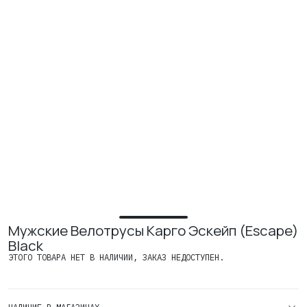
ИЗУЧИТЕ
О нас
Где купить
Контакты
Вакансии
Мужские Велотрусы Карго Эскейп (Escape)
Black
ЭТОГО ТОВАРА НЕТ В НАЛИЧИИ, ЗАКАЗ НЕДОСТУПЕН.
НАЛИЧИЕ В МАГАЗИНАХ