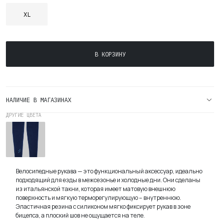
XL
Количество
В КОРЗИНУ
товара
Рукава
Утепленные
VTR
НАЛИЧИЕ В МАГАЗИНАХ
Black
ДРУГИЕ ЦВЕТА
Рукава
Утепленные
VTR Navy
Велосипедные рукава — это функциональный аксессуар, идеально
подходящий для езды в межсезонье и холодные дни. Они сделаны
из итальянской такни, которая имеет матовую внешнюю
поверхность и мягкую терморегулирующую – внутреннюю.
Эластичная резина с силиконом мягко фиксирует рукав в зоне
бицепса, а плоский шов не ощущается на теле.