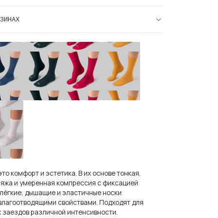
е
ЗИНАХ
ки
Носки
Носки
Носки
е
осипедные
велосипедные
велосипедные
велосипедные
ОЛВ
ЭВОЛВ
ЭВОЛВ
ЭВОЛВ
OLVE)
(EVOLVE)
(EVOLVE)
(EVOLVE)
ан
Сосна
Томат
Оранж
ки
е
осипедные
sic
te
то комфорт и эстетика. В их основе тонкая,
ряжа и умеренная компрессия с фиксацией
о лёгкие, дышащие и эластичные носки
влагоотводящими свойствами. Подходят для
 заездов различной интенсивности.