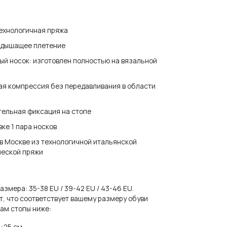
ехнологичная пряжа
и дышащее плетение
й носок: изготовлен полностью на вязальной
я компрессия без передавливания в области
ельная фиксация на стопе
вке 1 пара носков
в Москве из технологичной итальянской
ческой пряжи
размера: 35-38 EU / 39-42 EU / 43-46 EU.
т, что соответствует вашему размеру обуви
ам стопы ниже:
2-25 см