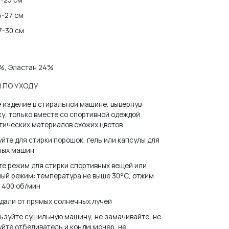
5-27 см
7-30 см
%, Эластан 24%
 ПО УХОДУ
 изделие в стиральной машине, вывернув
у, только вместе со спортивной одеждой
И ПАРОЛЬ?
тических материалов схожих цветов
йте для стирки порошок, гель или капсулы для
ных машин
е режим для стирки спортивных вещей или
ный режим
: температура не выше 30°С, отжим
 400 об/мин
дали от прямых солнечных лучей
ьзуйте сушильную машину, не замачивайте, не
йте отбеливатель и кондиционер, не