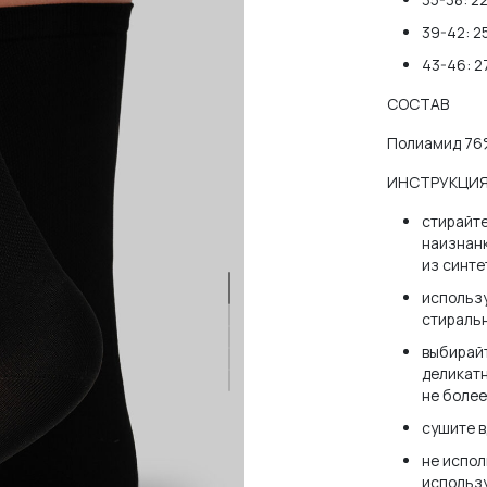
39-42: 2
43-46: 2
зователя или email
СОСТАВ
Полиамид 76
ИНСТРУКЦИЯ
стирайте
наизнанк
нить меня
ЗАБЫЛ
из синте
использу
стираль
ВОЙТИ
выбирайт
деликат
не более
НЕТ АККАУНТА?
ЗАРЕГИСТРИРОВАТЬСЯ
сушите в
не испол
использу