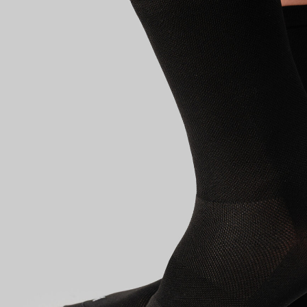
Имя поль
Пароль
Запом