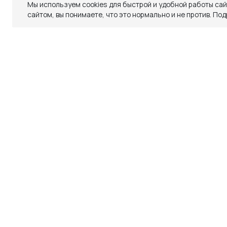
Мы используем cookies для быстрой и удобной работы са
Закрыть
сайтом, вы понимаете, что это нормально и не против.
Под
СКИДКИ
СКИДКИ
TELEGRAM
WHATSAPP
SUPPORT@VETER.CC
Похожие товары