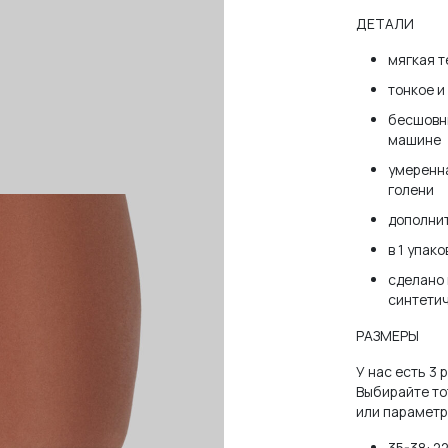
ДЕТАЛИ
мягкая т
тонкое 
бесшовны
машине
умеренна
голени
дополнит
в 1 упако
сделано 
синтети
РАЗМЕРЫ
У нас есть 3 
Выбирайте то
или параметр
35-38: 2