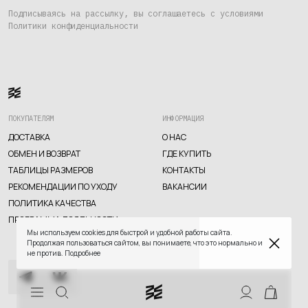
Где купить
Подписываясь на рассылку, вы соглашаетесь с условиями
Политики конфиденциальности
Контакты
Вакансии
ПОКУПАТЕЛЯМ
ИНФОРМАЦИЯ
ДОСТАВКА
О НАС
ОБМЕН И ВОЗВРАТ
ГДЕ КУПИТЬ
ТАБЛИЦЫ РАЗМЕРОВ
КОНТАКТЫ
РЕКОМЕНДАЦИИ ПО УХОДУ
ВАКАНСИИ
TELEGRAM
WHATSAPP
SUPPORT@VETER.CC
ПОЛИТИКА КАЧЕСТВА
ПРОГРАММА ЛОЯЛЬНОСТИ
ДОСТАВКА
ОБМЕН И ВОЗВРАТ
ТАБЛИЦЫ РАЗМЕРОВ
Мы используем cookies для быстрой и удобной работы сайта.
РЕКОМЕНДАЦИИ ПО УХОДУ
ПОЛИТИКА КАЧЕСТВА
Продолжая пользоваться сайтом, вы понимаете, что это нормально и
ПРОГРАММА ЛОЯЛЬНОСТИ
не против.
Подробнее
СКИДКИ