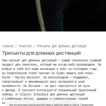
ГЛАВНАЯ
/
ТРИАТЛОН
/ ТРИСЬЮТЫ ДЛЯ ДЛИННЫХ ДИСТАНЦИЙ
TELEGRAM
WHATSAPP
SUPPORT@VETER.
Трисьюты для длинных дистанций
Наш трисьют для длинных дистанций — самый технически сложный
ДОСТАВКА
ОБМЕН И ВОЗВРАТ
ТАБЛИЦЫ РАЗМЕРОВ
РЕКОМЕНДАЦИИ ПО УХО
ПОЛИТИКА КАЧЕСТВА
ПРОГРАММА ЛОЯЛЬНОС
продукт для триатлона, который мы когда-либо производили. Он
вобрал в себя все наши инновации и опыт за последние годы.
На плавательном этапе трисьют не будет мешать вам плыть.
После — быстро высохнет. На велосипедном — поддержит,
СКИДКИ
самортизирует и минимизирует риск натирания в зоне
промежности. На беговом — не даст перегреться на пути
к финишу. В трисьюте используется специальный триатлонный
памперс от Elastic Interface для длинных дистанций
и комбинация лёгких, дышащих и компрессионных тканей
из Италии для максимальной аэродинамики, улучшенной
Мы используем cookies для быстрой и удобной работы сайта. Продолжая