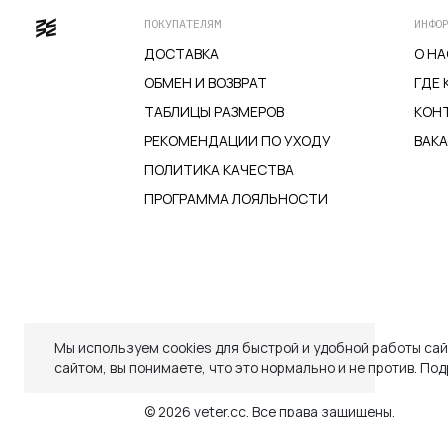
на
ПОКУПАТЕЛЯМ
ИНФО
странице
ДОСТАВКА
О НА
товара.
ОБМЕН И ВОЗВРАТ
ГДЕ 
ТАБЛИЦЫ РАЗМЕРОВ
КОН
РЕКОМЕНДАЦИИ ПО УХОДУ
ВАК
ПОЛИТИКА КАЧЕСТВА
ПРОГРАММА ЛОЯЛЬНОСТИ
ДОСТАВКА
ОБМЕН И ВОЗВРАТ
ТАБЛИЦЫ РАЗМЕРОВ
РЕКОМЕНДАЦИИ ПО УХОДУ
ПОЛИТИКА КАЧЕСТВА
ПРОГРАММА ЛОЯЛЬНОСТИ
Мы используем cookies для быстрой и удобной работы са
Закрыть
сайтом, вы понимаете, что это нормально и не против.
Под
СКИДКИ
СКИДКИ
TELEGRAM
WHATSAPP
SUPPORT@VETER.CC
© 2026 veter.cc.
Все права защищены.