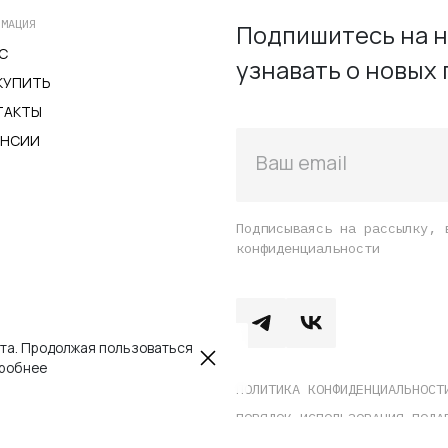
на
РМАЦИЯ
Подпишитесь на н
странице
С
узнавать о новых 
товара.
КУПИТЬ
ТАКТЫ
АНСИИ
Ваш email
Подписываясь на рассылку, 
конфиденциальности
йта. Продолжая пользоваться
робнее
ПОЛИТИКА КОНФИДЕНЦИАЛЬНОСТ
ПОРЯДОК ИСПОЛЬЗОВАНИЯ ПОДА