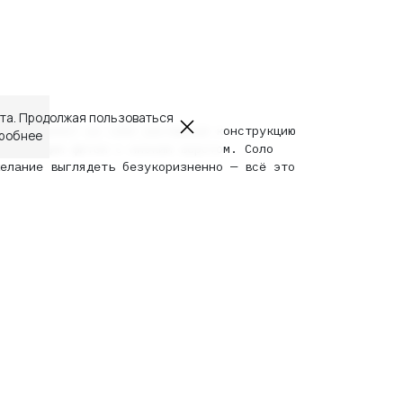
йта. Продолжая пользоваться
редставляет из себя распашную конструкцию
робнее
блегающим фитом с низким воротом. Соло
елание выглядеть безукоризненно — всё это
-30