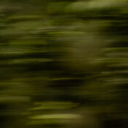
Имя поль
Пароль
Запом