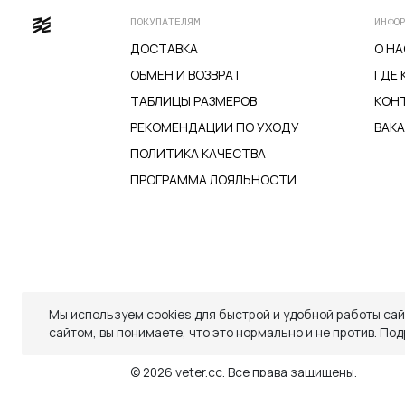
на
ПОКУПАТЕЛЯМ
ИНФО
странице
ДОСТАВКА
О НА
товара.
ОБМЕН И ВОЗВРАТ
ГДЕ 
ТАБЛИЦЫ РАЗМЕРОВ
КОН
РЕКОМЕНДАЦИИ ПО УХОДУ
ВАК
ПОЛИТИКА КАЧЕСТВА
ПРОГРАММА ЛОЯЛЬНОСТИ
ДОСТАВКА
ОБМЕН И ВОЗВРАТ
ТАБЛИЦЫ РАЗМЕРОВ
РЕКОМЕНДАЦИИ ПО УХОДУ
ПОЛИТИКА КАЧЕСТВА
ПРОГРАММА ЛОЯЛЬНОСТИ
Мы используем cookies для быстрой и удобной работы са
Закрыть
сайтом, вы понимаете, что это нормально и не против.
Под
СКИДКИ
СКИДКИ
TELEGRAM
WHATSAPP
SUPPORT@VETER.CC
© 2026 veter.cc.
Все права защищены.