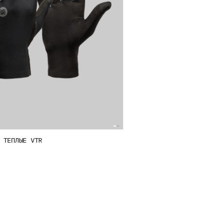
И ПАРОЛЬ?
 ТЁПЛЫЕ VTR
ко
й.