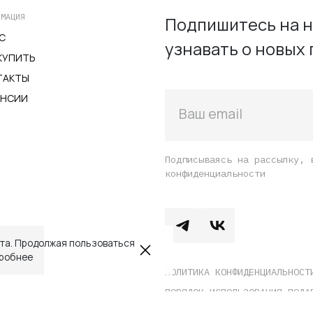
на
на
РМАЦИЯ
Подпишитесь на н
странице
страниц
С
узнавать о новых 
товара.
товара.
КУПИТЬ
ТАКТЫ
АНСИИ
Ваш email
Подписываясь на рассылку, 
конфиденциальности
йта. Продолжая пользоваться
робнее
ПОЛИТИКА КОНФИДЕНЦИАЛЬНОСТ
ПОРЯДОК ИСПОЛЬЗОВАНИЯ ПОДА