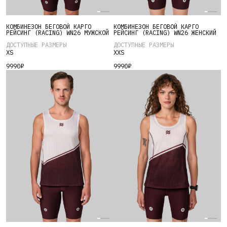
Этот
Этот
КОМБИНЕЗОН БЕГОВОЙ КАРГО
КОМБИНЕЗОН БЕГОВОЙ КАРГО
товар
товар
РЕЙСИНГ (RACING) WN26 МУЖСКОЙ
РЕЙСИНГ (RACING) WN26 ЖЕНСКИЙ
имеет
имеет
ДОСТУПНЫЕ РАЗМЕРЫ
ДОСТУПНЫЕ РАЗМЕРЫ
XS
XXS
несколько
несколько
9990
₽
9990
₽
вариаций.
вариаций.
Опции
Опции
можно
можно
выбрать
выбрать
на
на
странице
странице
товара.
товара.