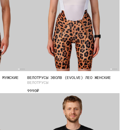
Этот
 МУЖСКИЕ
ВЕЛОТРУСЫ ЭВОЛВ (EVOLVE) ЛЕО ЖЕНСКИЕ
товар
ВЕЛОТРУСЫ
имеет
9990
₽
несколько
вариаций.
Опции
можно
выбрать
на