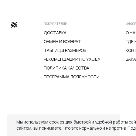
ПОКУПАТЕЛЯМ
ИНФО
ДОСТАВКА
О НА
ОБМЕН И ВОЗВРАТ
ГДЕ 
ТАБЛИЦЫ РАЗМЕРОВ
КОН
РЕКОМЕНДАЦИИ ПО УХОДУ
ВАК
ПОЛИТИКА КАЧЕСТВА
ПРОГРАММА ЛОЯЛЬНОСТИ
ДОСТАВКА
ОБМЕН И ВОЗВРАТ
ТАБЛИЦЫ РАЗМЕРОВ
РЕКОМЕНДАЦИИ ПО УХОДУ
ПОЛИТИКА КАЧЕСТВА
ПРОГРАММА ЛОЯЛЬНОСТИ
Мы используем cookies для быстрой и удобной работы са
Закрыть
сайтом, вы понимаете, что это нормально и не против.
Под
СКИДКИ
СКИДКИ
TELEGRAM
WHATSAPP
SUPPORT@VETER.CC