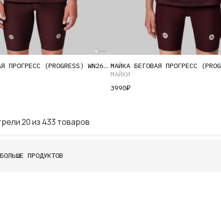
Этот
МАЙКА БЕГОВАЯ ПРОГРЕСС (PROGRESS) WN26 МУЖСКАЯ
товар
МАЙКИ
имеет
3990
₽
несколько
вариаций.
Опции
трели
20
из 433 товаров
можно
выбрать
на
БОЛЬШЕ ПРОДУКТОВ
странице
товара.