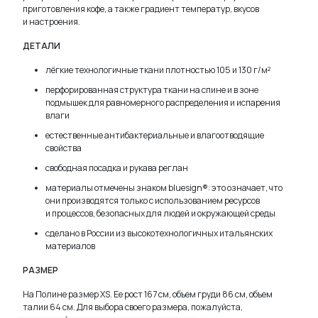
приготовления кофе, а также градиент температур, вкусов
и настроения.
ДЕТАЛИ
лёгкие технологичные ткани плотностью 105 и 130 г/м²
перфорированная структура ткани на спине и в зоне
подмышек для равномерного распределения и испарения
влаги
естественные антибактериальные и влагоотводящие
свойства
свободная посадка и рукава реглан
материалы отмечены знаком bluesign®: это означает, что
они производятся только с использованием ресурсов
и процессов, безопасных для людей и окружающей среды
сделано в России из высокотехнологичных итальянских
материалов
РАЗМЕР
TELEGRAM
WHATSAPP
SUPPORT@VETER.CC
На Полине размер XS. Ее рост 167 см, объем груди 86 см, объем
талии 64 см. Для выбора своего размера, пожалуйста,