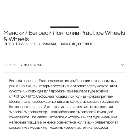
Вакансии
Женский Беговой Лонгслив Practice Wheels
& Wheels
ЭТОГО ТОВАРА НЕТ В НАЛИЧИИ, ЗАКАЗ НЕДОСТУПЕН.
НАЛИЧИЕ В МАГАЗИНАХ
Беговой лонгслив Practice сделан из комбинации технологичных
дышащих тканей, которые эффективно отводят влагу и сохраняют
сухость. Он подойдет для пробежек при температуре воздуха
от +10° до +18°C. Свободная посадка лонгслива и рукава реглан
обеспечивают свободу движений, а плоские швы создают ощущение
бесшовного изделия. Этот продукт является частью коллекции
Wheels & Wheels#nbsp;— коллаборации с московской командой
обжарщиков The Welder Catherine, с которой мы сотрудничаем уже
не первый год. Дизайн новой совместной коллекции олицетворяет
раскрытие вкусовых нот кофейных зёрен, эстетику процесса