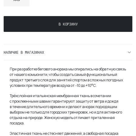
Количество
В КОРЗИНУ
товара
Женский
Беговой
Анорак
НАЛИЧИЕ В МАГАЗИНАХ
Practice
Lava
При разработке бегового анорака мы опирались на обратную связь
Frost
от нашего комьюнити, чтобы создать самый функциональный
продукт третьего слоя для занятий спортом в сложных погодных
условиях при температуре воздуха от -10 до +10°С.
Трёхслойная итальянская мембранная ткань в сочетании
с проклеенными швами гарантируют защиту от ветра и дождя
в течение длительного времени и делают анорак подходящим
выбором не только для городских тренировок, но и для активного
отдыха на природе. Женскую модель отличает приталенная
посадка.
Эластичная ткань не стесняет движений, а свободная посадка