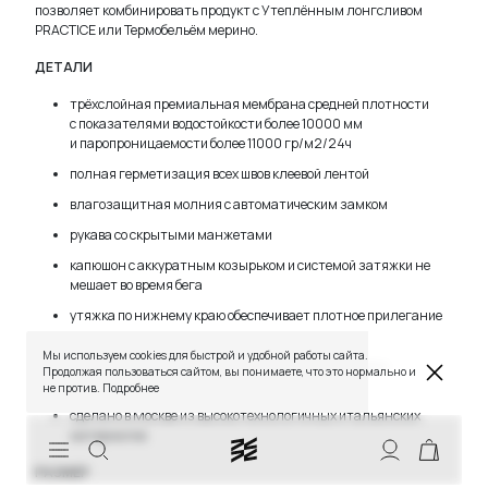
позволяет комбинировать продукт с Утеплённым лонгсливом
PRACTICE или Термобельём мерино.
ДЕТАЛИ
трёхслойная премиальная мембрана средней плотности
с показателями водостойкости более 10000 мм
и паропроницаемости более 11000 гр/м2/24ч
полная герметизация всех швов клеевой лентой
влагозащитная молния с автоматическим замком
рукава со скрытыми манжетами
капюшон с аккуратным козырьком и системой затяжки не
TELEGRAM
WHATSAPP
SUPPORT@VETER.CC
мешает во время бега
утяжка по нижнему краю обеспечивает плотное прилегание
к телу и защищает от затекания влаги
ДОСТАВКА
ОБМЕН И ВОЗВРАТ
ТАБЛИЦЫ РАЗМЕРОВ
Мы используем cookies для быстрой и удобной работы сайта.
РЕКОМЕНДАЦИИ ПО УХОДУ
ПОЛИТИКА КАЧЕСТВА
дизайн нанесён на ткань технологичным методом
Продолжая пользоваться сайтом, вы понимаете, что это нормально и
ПРОГРАММА ЛОЯЛЬНОСТИ
сублимационной печати
не против.
Подробнее
сделано в Москве из высокотехнологичных итальянских
материалов
СКИДКИ
РАЗМЕР