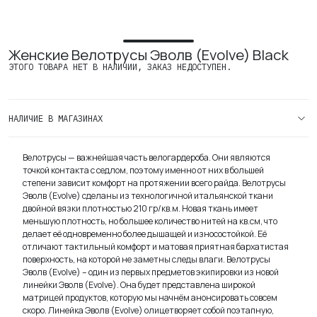
Женские Велотрусы Эволв (Evolve) Black
ЭТОГО ТОВАРА НЕТ В НАЛИЧИИ, ЗАКАЗ НЕДОСТУПЕН.
НАЛИЧИЕ В МАГАЗИНАХ
Велотрусы — важнейшая часть велогардероба. Они являются
точкой контакта с седлом, поэтому именно от них в большей
степени зависит комфорт на протяжении всего райда. Велотрусы
Эволв (Evolve) сделаны из технологичной итальянской ткани
двойной вязки плотностью 210 гр/кв.м. Новая ткань имеет
меньшую плотность, но большее количество нитей на кв.см, что
делает её одновременно более дышащей и износостойкой. Её
отличают тактильный комфорт и матовая приятная бархатистая
поверхность, на которой не заметны следы влаги. Велотрусы
Эволв (Evolve) – один из первых предметов экипировки из новой
линейки Эволв (Evolve). Она будет представлена широкой
матрицей продуктов, которую мы начнём анонсировать совсем
скоро. Линейка Эволв (Evolve) олицетворяет собой поэтапную,