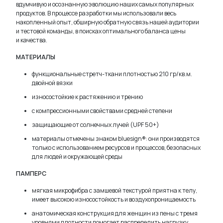
вдумчивую и осознанную эволюцию наших самых популярных
продуктов. В процессе разработки мы использовали весь
накопленный опыт, обширную обратную связь нашей аудитории
и тестовой команды, в поисках оптимального баланса цены
и качества.
МАТЕРИАЛЫ
функциональные стретч-ткани плотностью 210 гр/кв.м.
двойной вязки
износостойкие к растяжению и трению
с компрессионными свойствами средней степени
защищающие от солнечных лучей (UPF 50+)
материалы отмечены знаком bluesign®: они производятся
только с использованием ресурсов и процессов, безопасных
для людей и окружающей среды
ПАМПЕРС
мягкая микрофибра с замшевой текстурой приятна к телу,
имеет высокою износостойкость и воздухопроницаемость
анатомическая конструкция для женщин из пены с тремя
уровнями плотности помогает распределить нагрузку,