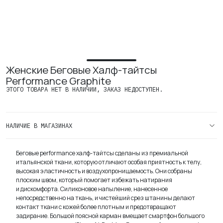
Вакансии
Женские Беговые Халф-тайтсы
Performance Graphite
ЭТОГО ТОВАРА НЕТ В НАЛИЧИИ, ЗАКАЗ НЕДОСТУПЕН.
НАЛИЧИЕ В МАГАЗИНАХ
Беговые performance халф-тайтсы сделаны из премиальной
итальянской ткани, которую отличают особая приятность к телу,
высокая эластичность и воздухопроницаемость. Они собраны
плоским швом, который помогает избежать натирания
и дискомфорта. Силиконовое напыление, нанесенное
непосредственно на ткань, и чистейший срез штанины делают
контакт ткани с кожей более плотным и предотвращают
задирание. Большой поясной карман вмещает смартфон большого