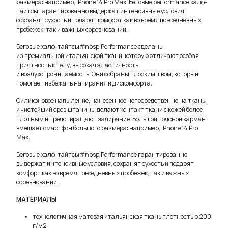
размера: например, iPhone 14 Pro Max. Беговые performance халф-
тайтсы гарантированно выдержат интенсивные условия,
сохранят сухость и подарят комфорт как во время повседневных
пробежек, так и важных соревнований.
Беговые халф-тайтсы#nbsp;Performance сделаны
из премиальной итальянской ткани, которую отличают особая
приятность к телу, высокая эластичность
и воздухопроницаемость. Они собраны плоским швом, который
помогает избежать натирания и дискомфорта.
Силиконовое напыление, нанесенное непосредственно на ткань,
и чистейший срез штанины делают контакт ткани с кожей более
плотным и предотвращают задирание. Большой поясной карман
вмещает смартфон большого размера: например, iPhone 14 Pro
Max.
Беговые халф-тайтсы#nbsp;Performance гарантированно
выдержат интенсивные условия, сохранят сухость и подарят
комфорт как во время повседневных пробежек, так и важных
соревнований.
МАТЕРИАЛЫ
технологичная матовая итальянская ткань плотностью 200
г/м2