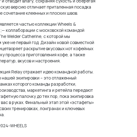
 и отводит влагу, сохраняя сухость и оберегая
скую версию отличает приталенная посадка
е сочетание клеенных и плоских швов.
 является частью коллекции Wheels &
— коллаборации с московской командой
he Welder Catherine, с которой мы
 уже не первый год. Дизайн новой совместной
ицетворяет раскрытие вкусовых нот кофейных
ику процесса приготовления кофе, а также
ератур, вкусов и настроения.
екция Relay отражает идею командной работы.
 нашей экипировки – это отлаженный
рамках которого команды разработки,
роизводства, маркетинга и ретейла передают
тафетную палочку до тех пор, пока экипировка
 вас в руках. Финальный этап этой «эстафеты»
 своих тренировках, лонгранах и ключевых
на.
024-WHEELS