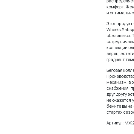
распределяет
ерси с длинным
нгсливы
мбинезоны
нгсливы
комфорт. Жен
кавом
и оптимально
ртки
ртки
ртки
мбинезоны
Этот продукт
Wheels#nbsp;
обжарщиков T
сессуары
йтсы
пы
ртки
сотрудничаем
коллекции ол
зёрен, эстет
аны
сессуары
йтсы
ШЕ
градиент темп
рмобелье
аны
Беговая колл
ШЕ
Производство
механизм, в 
лв (Evolve)
сессуары
рмобелье
снабжения, п
друг другу эс
есс (Progress)
не окажется у
лв (Evolve)
сессуары
ейп (Escape)
бежите вы на
есс (Progress)
стартах сезо
ейп (Escape)
Артикул:
МЖ2