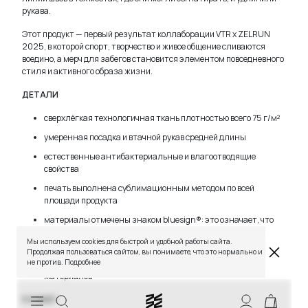
рукава.
Этот продукт — первый результат коллаборации VTR х ZELRUN
2025, в которой спорт, творчество и живое общение сливаются
воедино, а мерч для забегов становится элементом повседневного
стиля и активного образа жизни.
ДЕТАЛИ
сверхлёгкая технологичная ткань плотностью всего 75 г/м²
умеренная посадка и втачной рукав средней длины
естественные антибактериальные и влагоотводящие
свойства
печать выполнена сублимационным методом по всей
TELEGRAM
WHATSAPP
SUPPORT@VETER.CC
площади продукта
материалы отмечены знаком bluesign®: это означает, что
они производятся только с использованием ресурсов
ДОСТАВКА
ОБМЕН И ВОЗВРАТ
ТАБЛИЦЫ РАЗМЕРОВ
Мы используем cookies для быстрой и удобной работы сайта.
и процессов, безопасных для людей и окружающей среды
РЕКОМЕНДАЦИИ ПО УХОДУ
ПОЛИТИКА КАЧЕСТВА
Продолжая пользоваться сайтом, вы понимаете, что это нормально и
ПРОГРАММА ЛОЯЛЬНОСТИ
не против.
Подробнее
сделано в Москве из высокотехнологичных итальянских
материалов
СКИДКИ
РАЗМЕР