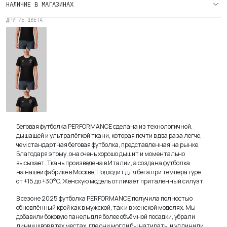
НАЛИЧИЕ В МАГАЗИНАХ
ДРУГИЕ ЦВЕТА
Женская
Беговая
Футболка
VTR x
ZELRUN
Voodoo
Dude Gray
Беговая футболка PERFORMANCE сделана из технологичной,
дышащей и ультралёгкой ткани, которая почти в два раза легче,
чем стандартная беговая футболка, представленная на рынке.
Благодаря этому, она очень хорошо дышит и моментально
высыхает. Ткань произведена в Италии, а создана футболка
на нашей фабрике в Москве. Подходит для бега при температуре
от +15 до +30°C. Женскую модель отличает приталенный силуэт.
В сезоне 2025 футболка PERFORMANCE получила полностью
обновлённый крой как в мужской, так и в женской моделях. Мы
добавили боковую панель для более объёмной посадки, убрали
линии швов в тех местах, где они могли бы натирать, и удлинили