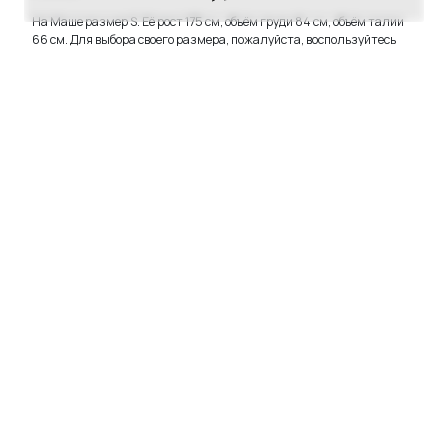
На Маше размер S. Её рост 175 см, объём груди 84 см, объём талии
66 см. Для выбора своего размера, пожалуйста, воспользуйтесь
нашим
руководством по размерам
.
ИНСТРУКЦИЯ ПО УХОДУ
постирайте перед первым использованием
стирайте изделие в стиральной машине, вывернув
наизнанку, только вместе со спортивной одеждой
из синтетических материалов схожих цветов
используйте для стирки порошок, гель или капсулы для
стиральных машин
выбирайте деликатный режим стирки: температура не выше
30°С, отжим не более 400 об/мин
сушите вдали от прямых солнечных лучей
не используйте сушильную машину, не замачивайте, не
используйте отбеливатель и кондиционер, не подвергайте
химической чистке и глажке
Артикул:
ФСЖ2025-ZELRUN2