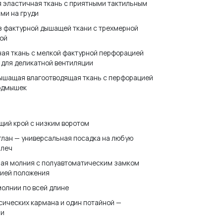
 эластичная ткань с приятными тактильным
ми на груди
з фактурной дышащей ткани с трехмерной
ой
ая ткань с мелкой фактурной перфорацией
 для деликатной вентиляции
дышащая влагоотводящая ткань с перфорацией
подмышек
ий крой с низким воротом
глан — универсальная посадка на любую
плеч
ная молния с полуавтоматическим замком
цией положения
олнии по всей длине
сических кармана и один потайной —
ии