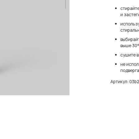
стирайте
и застег
НЕТ АККАУНТА?
ЗАРЕГИСТРИРОВАТЬСЯ
использу
стираль
выбирайт
выше 30°
сушите в
не испол
подверга
Артикул:
03b2