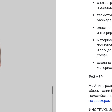
светоот
в услови
термотр
размера 
эластичн
интегри
материал
зователя или email
производ
и процес
среды
сделано 
материа
РАЗМЕР
нить меня
ЗАБЫЛ
На Алине разм
объем талии 
пожалуйста,
по размерам
.
ВОЙТИ
ИНСТРУКЦИ