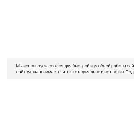
ДОСТАВКА
ОБМЕН И ВОЗВРАТ
ТАБЛИЦЫ РАЗМЕРОВ
РЕКОМЕНДАЦИИ ПО УХОДУ
ПОЛИТИКА КАЧЕСТВА
ПРОГРАММА ЛОЯЛЬНОСТИ
Мы используем cookies для быстрой и удобной работы са
Закрыть
сайтом, вы понимаете, что это нормально и не против.
Под
СКИДКИ
СКИДКИ
TELEGRAM
WHATSAPP
SUPPORT@VETER.CC
Похожие товары
-30