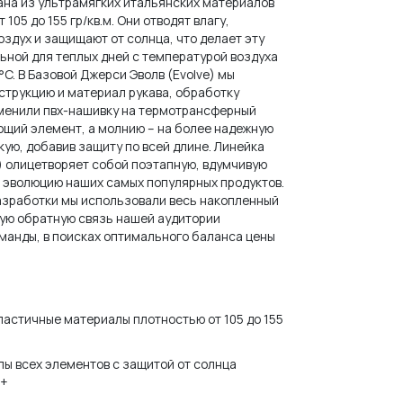
лана из ультрамягких итальянских материалов
 105 до 155 гр/кв.м. Они отводят влагу,
оздух и защищают от солнца, что делает эту
ьной для теплых дней с температурой воздуха
°C. В Базовой Джерси Эволв (Evolve) мы
струкцию и материал рукава, обработку
менили пвх-нашивку на термотрансферный
щий элемент, а молнию – на более надежную
кую, добавив защиту по всей длине. Линейка
e) олицетворяет собой поэтапную, вдумчивую
 эволюцию наших самых популярных продуктов.
азработки мы использовали весь накопленный
ую обратную связь нашей аудитории
оманды, в поисках оптимального баланса цены
ластичные материалы плотностью от 105 до 155
ы всех элементов с защитой от солнца
0+