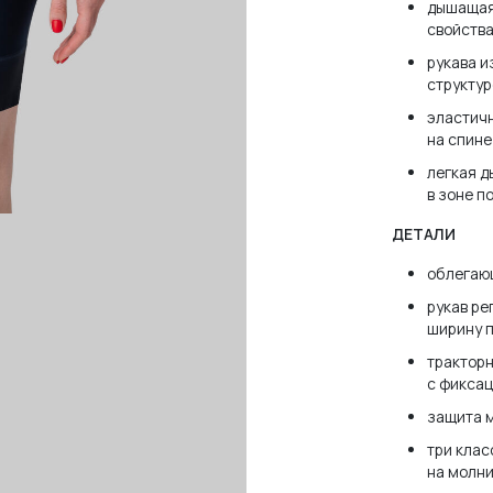
дышащая
свойства
рукава и
структур
эластичн
на спине
легкая 
в зоне 
ДЕТАЛИ
облегающ
рукав ре
ширину 
трактор
с фикса
защита м
три клас
на молн