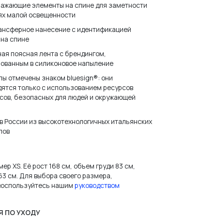
ражающие элементы на спине для заметности
ях малой освещенности
ансферное нанесение с идентификацией
на спине
ая поясная лента с брендингом,
рованным в силиконовое напыление
ы отмечены знаком bluesign®: они
ятся только с использованием ресурсов
сов, безопасных для людей и окружающей
в России из высокотехнологичных итальянских
лов
И ПАРОЛЬ?
ер XS. Её рост 168 см, объем груди 83 см,
63 см. Для выбора своего размера,
 воспользуйтесь нашим
руководством
Я ПО УХОДУ