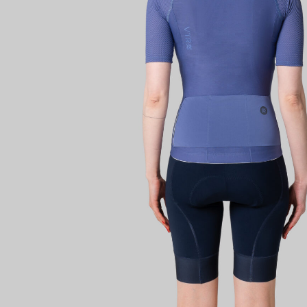
Имя поль
Пароль
Запом