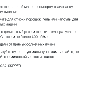
 в стиральной машине, вывернув наизнанку
нув молнию
йте для стирки порошок, гель или капсулы для
ных машин
е деликатный режим стирки: температура не
С, отжим не более 400 об/мин
дали от прямых солнечных лучей
ьзуйте сушильную машину, не замачивайте, не
йте химической чистке и глажке
024-SKIPPER