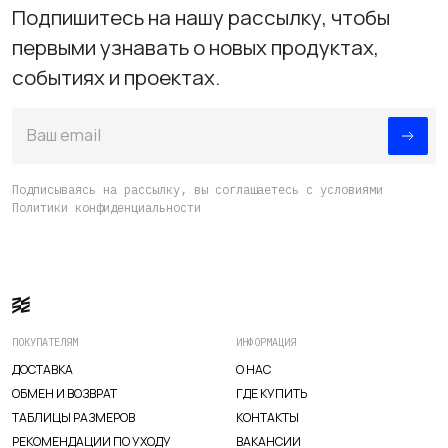
Подпишитесь на нашу рассылку, чтобы
Вакансии
первыми узнавать о новых продуктах,
событиях и проектах.
Ваш email
Подписываясь на рассылку, вы соглашаетесь с условиями
Политики конфиденциальности
ПОКУПАТЕЛЯМ
ИНФОРМАЦИЯ
ДОСТАВКА
О НАС
ОБМЕН И ВОЗВРАТ
ГДЕ КУПИТЬ
TELEGRAM
WHATSAPP
SUPPORT@VETER.CC
ТАБЛИЦЫ РАЗМЕРОВ
КОНТАКТЫ
РЕКОМЕНДАЦИИ ПО УХОДУ
ВАКАНСИИ