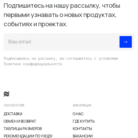
Подпишитесь на нашу рассылку, чтобы
Вакансии
первыми узнавать о новых продуктах,
событиях и проектах.
Ваш email
Подписываясь на рассылку, вы соглашаетесь с условиями
Политики конфиденциальности
ПОКУПАТЕЛЯМ
ИНФОРМАЦИЯ
ДОСТАВКА
О НАС
ОБМЕН И ВОЗВРАТ
ГДЕ КУПИТЬ
TELEGRAM
WHATSAPP
SUPPORT@VETER.CC
ТАБЛИЦЫ РАЗМЕРОВ
КОНТАКТЫ
РЕКОМЕНДАЦИИ ПО УХОДУ
ВАКАНСИИ