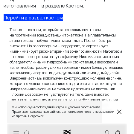
изготовления — в разделе Кастом.
Перейти в раздел кастом
Трисьют — костюм, который станет вашим спутником
на протяжении всей дистанции триатлона. На плавательном
этапе трисьют не будет мешать вам плыть. После — быстро
высохнет. На велосипедном — поддержит, самортизирует
и минимизирует риск натирания в зоне промежности. На беговом
— не даст перегреться на пути к финишу. Нижняя часть костюма
обладает отличными гидрофобными свойствами, а верх сделан
из легких, быстросохнущих материалов и имеет большую площадь
кастомизации под ваш индивидуальный или командный дизайн.
В верхней части мы используем конструкцию с молнией на спине,
которая не мешает скольжению по воде и растягивается в нужных
TELEGRAM
WHATSAPP
SUPPORT@VETER.CC
направлениях на спине, не сковывая движения на дистанции.
Плоский шов совсем не чувствуется на теле, даже в местах
плотного прилегания и создает ощущение бесшовного изделия,
а эластичная лента с силиконовым напылением отлично
ДОСТАВКА
ОБМЕН И ВОЗВРАТ
ТАБЛИЦЫ РАЗМЕРОВ
Мы используем cookies для быстрой и удобной работы сайта.
РЕКОМЕНДАЦИИ ПО УХОДУ
ПОЛИТИКА КАЧЕСТВА
фиксирует штанину на несколько сантиметров выше колена.
Продолжая пользоваться сайтом, вы понимаете, что это нормально и
ПРОГРАММА ЛОЯЛЬНОСТИ
не против.
Подробнее
Артикул:
VTR-37
СКИДКИ