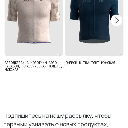
ИЗУЧИТЕ
О нас
Где купить
ВЕЛОДЖЕРСИ С КОРОТКИМ АЭРО
ДЖЕРСИ ULTRALIGHT МУЖСКАЯ
Ж
РУКАВОМ, КЛАССИЧЕСКАЯ МОДЕЛЬ,
МУЖСКАЯ
Контакты
Вакансии
Подпишитесь на нашу рассылку, чтобы
первыми узнавать о новых продуктах,