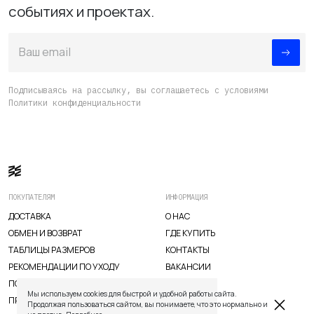
событиях и проектах.
Ваш email
Подписываясь на рассылку, вы соглашаетесь с условиями
Политики конфиденциальности
ПОКУПАТЕЛЯМ
ИНФОРМАЦИЯ
ДОСТАВКА
О НАС
ОБМЕН И ВОЗВРАТ
ГДЕ КУПИТЬ
TELEGRAM
WHATSAPP
SUPPORT@VETER.CC
ТАБЛИЦЫ РАЗМЕРОВ
КОНТАКТЫ
РЕКОМЕНДАЦИИ ПО УХОДУ
ВАКАНСИИ
ПОЛИТИКА КАЧЕСТВА
ДОСТАВКА
ОБМЕН И ВОЗВРАТ
ТАБЛИЦЫ РАЗМЕРОВ
Мы используем cookies для быстрой и удобной работы сайта.
РЕКОМЕНДАЦИИ ПО УХОДУ
ПОЛИТИКА КАЧЕСТВА
ПРОГРАММА ЛОЯЛЬНОСТИ
Продолжая пользоваться сайтом, вы понимаете, что это нормально и
ПРОГРАММА ЛОЯЛЬНОСТИ