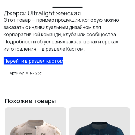
КАСТОМ
Джерси Ultralight женская
ПРОИЗВОДИМ ОДЕЖДУ ДЛЯ ВЕЛОСПОРТА, ТРИАТЛОНА И БЕГА.
Этот товар — пример продукции, которую можно
ПОЛУЧИТЕ СВОЙ КАСТОМ
заказать с индивидуальным дизайном для
корпоративной команды, клуба или сообщества.
Подробности об условиях заказа, ценах и сроках
изготовления — в разделе Кастом.
Перейти в раздел кастом
Артикул:
VTR-123c
Похожие товары