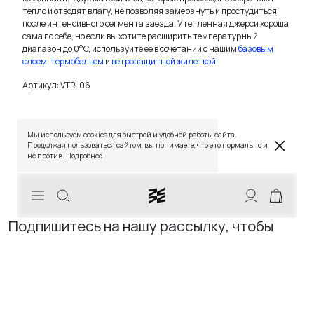
тепло и отводят влагу, не позволяя замерзнуть и простудиться
после интенсивного сегмента заезда. Утепленная джерси хороша
сама по себе, но если вы хотите расширить температурный
диапазон до 0°C, используйте ее в сочетании с нашим
базовым
слоем, термобельем
и
ветрозащитной жилеткой
.
Артикул:
VTR-06
TELEGRAM
WHATSAPP
SUPPORT@VETER.CC
ДОСТАВКА
ОБМЕН И ВОЗВРАТ
ТАБЛИЦЫ РАЗМЕРОВ
Мы используем cookies для быстрой и удобной работы сайта.
РЕКОМЕНДАЦИИ ПО УХОДУ
ПОЛИТИКА КАЧЕСТВА
Продолжая пользоваться сайтом, вы понимаете, что это нормально и
ПРОГРАММА ЛОЯЛЬНОСТИ
не против.
Подробнее
СКИДКИ
Подпишитесь на нашу рассылку, чтобы
первыми узнавать о новых продуктах,
событиях и проектах.
Ваш email