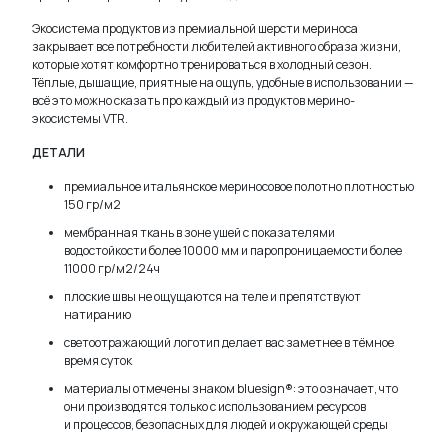
Экосистема продуктов из премиальной шерсти мериноса
закрывает все потребности любителей активного образа жизни,
которые хотят комфортно тренироваться в холодный сезон.
Тёплые, дышащие, приятные на ощупь, удобные в использовании —
всё это можно сказать про каждый из продуктов мерино-
экосистемы VTR.
ДЕТАЛИ
премиальное итальянское мериносовое полотно плотностью
150 гр/м2
мембранная ткань в зоне ушей с показателями
водостойкости более 10000 мм и паропроницаемости более
11000 гр/м2/24ч
плоские швы не ощущаются на теле и препятствуют
натиранию
светоотражающий логотип делает вас заметнее в тёмное
время суток
материалы отмечены знаком bluesign®: это означает, что
они производятся только с использованием ресурсов
и процессов, безопасных для людей и окружающей среды