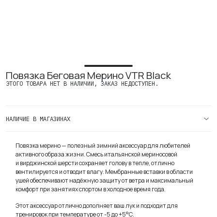
Контакты
Вакансии
Повязка Беговая Мерино VTR Black
ЭТОГО ТОВАРА НЕТ В НАЛИЧИИ, ЗАКАЗ НЕДОСТУПЕН.
НАЛИЧИЕ В МАГАЗИНАХ
Повязка мерино — полезный зимний аксессуар для любителей
активного образа жизни. Смесь итальянской мериносовой
и вирджинской шерсти сохраняет голову в тепле, отлично
вентилируется и отводит влагу. Мембранные вставки в области
ушей обеспечивают надёжную защиту от ветра и максимальный
комфорт при занятиях спортом в холодное время года.
Этот аксессуар отлично дополняет ваш лук и подходит для
тренировок при температуре от -5 до +5°С.