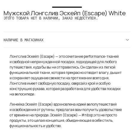
ТАБЛИЦА РАЗМЕРОВ
ь
Мужской Лонгслив Эскейп (Escape) White
ЭТОГО ТОВАРА НЕТ В НАЛИЧИИ, ЗАКАЗ НЕДОСТУПЕН.
ПОПУЛЯРНОЕ
ПОПУЛЯРНОЕ
ПОПУЛЯРНОЕ
ПОПУЛЯРНОЕ
ПОПУЛЯРНОЕ
ПОПУЛЯРНОЕ
ПОПУЛЯРНОЕ
ПОПУЛЯРНОЕ
Джерси
Футболки
Трисьюты для длинных дистанц
Футболки
Джерси
Футболки
Трисьюты для длинных дистанц
Футболки
Искать:
Имя пользователя или email
КОРЗИНА
НАЛИЧИЕ В МАГАЗИНАХ
МУЖЧИНЫ
ЖЕНЩИНЫ
Базовые слои
Майки
Трисьюты для коротких дистан
Лонгсливы
Базовые слои
Майки
Трисьюты для коротких дистан
Лонгсливы
Пароль
Корзина пуста.
Лонгслив Эскейп (Escape) — это сочетание performance-тканей
СПОРТ
ПОПУЛЯРНЫЕ КАТЕГОРИИ
и свободной непринужденной посадки, подходящей для любого
Велоспорт
Велотрусы
Халф-тайтсы
Велотрусы
Халф-тайтсы
путешествия, куда бы вы ни отправились. Он сделан из легкой
Запомнить меня
ПОПУЛЯРНЫЕ ЗАПРОСЫ ПРОДУКТОВ
ЗАБЫЛИ ПАРОЛЬ?
функциональной ткани, которая прекрасно отводит влагу, дышит
Бег
и сохраняет ощущение свежести на протяжении всего дня.
Велотрусы карго
Шорты
Велотрусы карго
Шорты
Триатлон
Лонгслив имеет свободную посадку, оверсайз крой и особую
конструкцию рукава, которая разработана для удобства посадки
Повседневная одежда
ВОЙТИ
на велосипеде.
Жилетки
Носки
Жилетки
Топы
Комплекты
Линейка Эскейп (Escape) вдохновлена идеей велопутешествий
и освобождения от рутины, предлагая вам получить удовольствие
Распродажа
Джерси с длинным рукавом
Лонгсливы
Лонгсливы
Носки
от времени на природе. Эскейп (Escape) —#nbsp;это не просто
НЕТ АККАУНТА?
ЗАРЕГИСТРИРОВАТЬСЯ
Подарочные сертификаты
продукты, это целая концепция, объединяющая в себе стиль,
функциональность и удобство.
Лонгсливы
Комбинезоны
Джерси с длинным рукавом
Лонгсливы