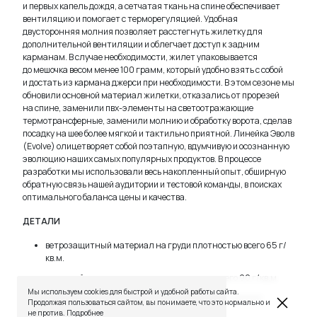
и первых капель дождя, а сетчатая ткань на спине обеспечивает
вентиляцию и помогает с терморегуляцией. Удобная
двусторонняя молния позволяет расстегнуть жилетку для
дополнительной вентиляции и облегчает доступ к задним
карманам. В случае необходимости, жилет упаковывается
до мешочка весом менее 100 грамм, который удобно взять с собой
и достать из кармана джерси при необходимости. В этом сезоне мы
обновили основной материал жилетки, отказались от прорезей
на спине, заменили пвх-элементы на светоотражающие
термотрансферные, заменили молнию и обработку ворота, сделав
посадку на шее более мягкой и тактильно приятной. Линейка Эволв
(Evolve) олицетворяет собой поэтапную, вдумчивую и осознанную
эволюцию наших самых популярных продуктов. В процессе
разработки мы использовали весь накопленный опыт, обширную
обратную связь нашей аудитории и тестовой команды, в поисках
оптимального баланса цены и качества.
ДЕТАЛИ
TELEGRAM
WHATSAPP
SUPPORT@VETER.CC
ветрозащитный материал на груди плотностью всего 65 г/
кв.м.
сетчатый материал на спине плотностью всего 90 г/кв.м.
ДОСТАВКА
ОБМЕН И ВОЗВРАТ
ТАБЛИЦЫ РАЗМЕРОВ
Мы используем cookies для быстрой и удобной работы сайта.
РЕКОМЕНДАЦИИ ПО УХОДУ
ПОЛИТИКА КАЧЕСТВА
двусторонняя молния с полуавтоматическим замком
Продолжая пользоваться сайтом, вы понимаете, что это нормально и
ПРОГРАММА ЛОЯЛЬНОСТИ
и автоблокировкой положения
не против.
Подробнее