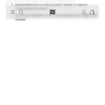
брендированный пуллер для удобства расстегивания
и застегивания жилетки
СКИДКИ
высокий мягкий ворот и эластичные проймы для комфортной
посадки
светоотражающие элементы на спине для повышения
заметности в условиях недостаточной освещенности
встроенный внутренний карман, в который жилетка
складывается для удобства хранения и перевозки
материалы отмечены знаком bluesign®: они производятся
только с использованием ресурсов и процессов, безопасных
для людей и окружающей среды
сделано в России из высокотехнологичных итальянских
материалов
РАЗМЕР
На Вове размер S. Его рост 176 см, объем груди 89 см, объем талии
78 см. Для выбора своего размера, пожалуйста, воспользуйтесь
нашим
руководством по размерам
.
ИНСТРУКЦИЯ ПО УХОДУ