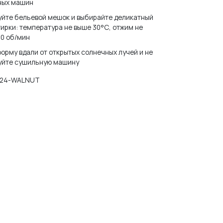
ных машин
уйте бельевой мешок и выбирайте деликатный
ирки: температура не выше 30°С, отжим не
0 об/мин
орму вдали от открытых солнечных лучей и не
уйте сушильную машину
024-WALNUT