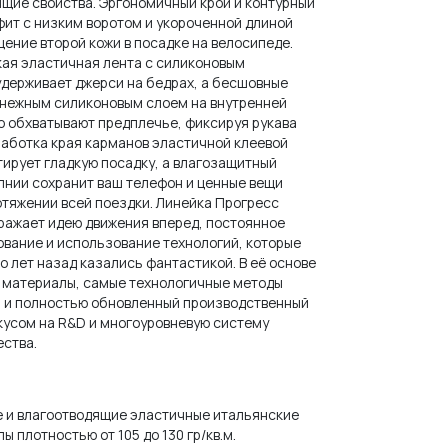
ящие свойства. Эргономичный крой и контурный
ит с низким воротом и укороченной длиной
ение второй кожи в посадке на велосипеде.
ая эластичная лента с силиконовым
держивает джерси на бедрах, а бесшовные
 нежным силиконовым слоем на внутренней
о обхватывают предплечье, фиксируя рукава
работка края карманов эластичной клеевой
тирует гладкую посадку, а влагозащитный
лнии сохранит ваш телефон и ценные вещи
отяжении всей поездки. Линейка Прогресс
тражает идею движения вперед, постоянное
вание и использование технологий, которые
о лет назад казались фантастикой. В её основе
материалы, самые технологичные методы
 и полностью обновленный производственный
кусом на R&D и многоуровневую систему
ества.
 и влагоотводящие эластичные итальянские
ы плотностью от 105 до 130 гр/кв.м.