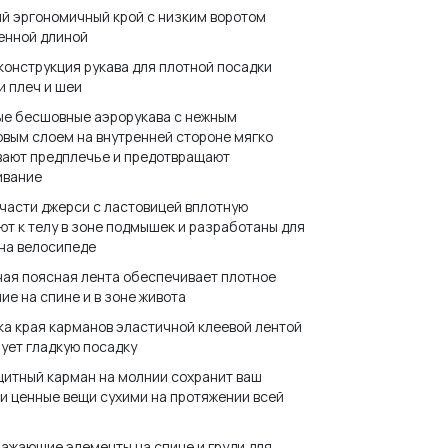
й эргономичный крой с низким воротом
енной длиной
конструкция рукава для плотной посадки
и плеч и шеи
ые бесшовные аэрорукава с нежным
вым слоем на внутренней стороне мягко
вают предплечье и предотвращают
ивание
части джерси с ластовицей вплотную
т к телу в зоне подмышек и разработаны для
на велосипеде
ая поясная лента обеспечивает плотное
ие на спине и в зоне живота
а края карманов эластичной клеевой лентой
ует гладкую посадку
итный карман на молнии сохранит ваш
и ценные вещи сухими на протяжении всей
ажающие элементы на спине и груди для