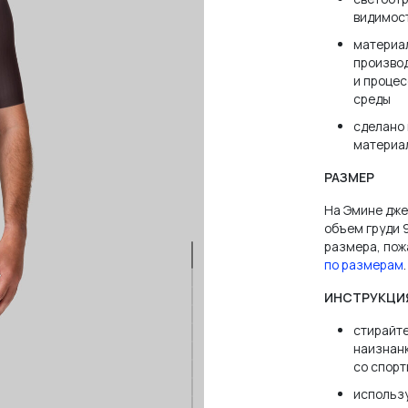
видимост
материал
производ
и процес
среды
зователя или email
сделано 
материа
РАЗМЕР
На Эмине джер
объем груди 
размера, пож
нить меня
ЗАБЫЛ
по размерам
.
ИНСТРУКЦИ
ВОЙТИ
стирайте
наизнанк
со спорт
использу
НЕТ АККАУНТА?
ЗАРЕГИСТРИРОВАТЬСЯ