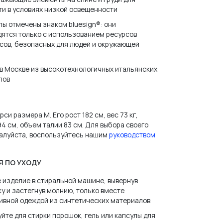
и в условиях низкой освещенности
ы отмечены знаком bluesign®: они
ятся только с использованием ресурсов
сов, безопасных для людей и окружающей
в Москве из высокотехнологичных итальянских
лов
си размера M. Его рост 182 см, вес 73 кг,
94 см, объем талии 83 см. Для выбора своего
алуйста, воспользуйтесь нашим
руководством
И ПАРОЛЬ?
Я ПО УХОДУ
 изделие в стиральной машине, вывернув
у и застегнув молнию, только вместе
ивной одеждой из синтетических материалов
йте для стирки порошок, гель или капсулы для