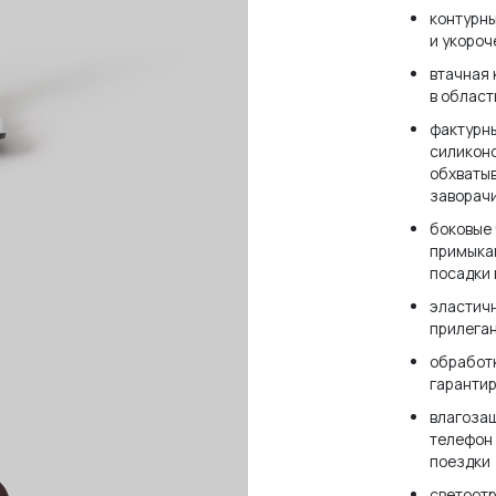
контурны
и укороч
втачная 
в област
фактурн
силиконо
обхваты
заворач
боковые 
примыкаю
посадки 
эластичн
прилеган
обработк
гарантир
влагозащ
телефон 
поездки
светоотр