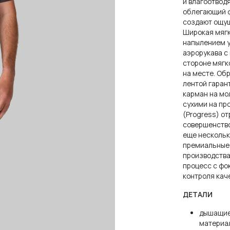
и влагоотвод
ерси с длинным
нгсливы
мбинезоны
нгсливы
облегающий ф
кавом
создают ощущ
Широкая мягк
ртки
ртки
ртки
мбинезоны
напылением у
аэрорукава с
стороне мягк
сессуары
йтсы
пы
ртки
на месте. Об
лентой гаран
аны
сессуары
йтсы
ШЕ
карман на мо
сухими на пр
(Progress) о
рмобелье
аны
ШЕ
совершенство
еще нескольк
премиальные 
лв (Evolve)
сессуары
рмобелье
производства
есс (Progress)
процесс с фо
лв (Evolve)
сессуары
контроля кач
ейп (Escape)
есс (Progress)
ДЕТАЛИ
ейп (Escape)
дышащие
материал