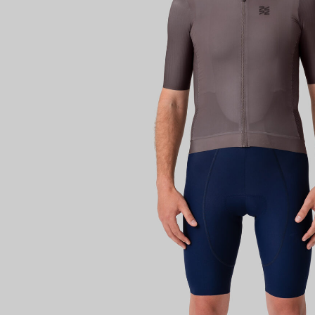
Имя поль
Пароль
Запом