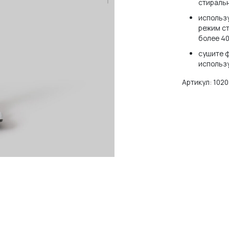
стираль
использ
режим ст
более 40
сушите ф
использ
Артикул:
102