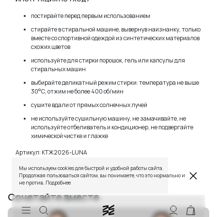
постирайте перед первым использованием
стирайте в стиральной машине, вывернув наизнанку, только
вместе со спортивной одеждой из синтетических материалов
схожих цветов
используйте для стирки порошок, гель или капсулы для
стиральных машин
выбирайте деликатный режим стирки: температура не выше
30°С, отжим не более 400 об/мин
сушите вдали от прямых солнечных лучей
не используйте сушильную машину, не замачивайте, не
используйте отбеливатель и кондиционер, не подвергайте
химической чистке и глажке
TELEGRAM
WHATSAPP
SUPPORT@VETER.CC
Артикул:
КТЖ2026-LUNA
ДОСТАВКА
ОБМЕН И ВОЗВРАТ
ТАБЛИЦЫ РАЗМЕРОВ
Мы используем cookies для быстрой и удобной работы сайта.
РЕКОМЕНДАЦИИ ПО УХОДУ
ПОЛИТИКА КАЧЕСТВА
Продолжая пользоваться сайтом, вы понимаете, что это нормально и
ПРОГРАММА ЛОЯЛЬНОСТИ
не против.
Подробнее
Сочетайте вместе
СКИДКИ