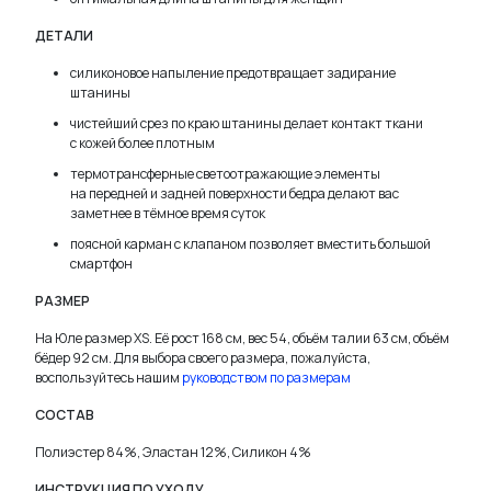
ДЕТАЛИ
силиконовое напыление предотвращает задирание
штанины
чистейший срез по краю штанины делает контакт ткани
с кожей более плотным
термотрансферные светоотражающие элементы
на передней и задней поверхности бедра делают вас
заметнее в тёмное время суток
поясной карман с клапаном позволяет вместить большой
смартфон
РАЗМЕР
На Юле размер XS. Её рост 168 см, вес 54, объём талии 63 см, объём
бёдер 92 см. Для выбора своего размера, пожалуйста,
воспользуйтесь нашим
руководством по размерам
СОСТАВ
Полиэстер 84%, Эластан 12%, Силикон 4%
ИНСТРУКЦИЯ ПО УХОДУ