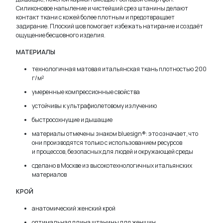
Силиконовое напыление и чистейший срез штанины делают
контакт ткани с кожей более плотным и предотвращает
задирание. Плоский шов помогает избежать натирание и создаёт
ощущение бесшовного изделия.
МАТЕРИАЛЫ
технологичная матовая итальянская ткань плотностью 200
г/м²
умеренные компрессионные свойства
устойчивы к ультрафиолетовому излучению
быстросохнущие и дышащие
материалы отмечены знаком bluesign®: это означает, что
они производятся только с использованием ресурсов
и процессов, безопасных для людей и окружающей среды
сделано в Москве из высокотехнологичных итальянских
материалов
КРОЙ
анатомический женский крой
оптимальная длина штанины для женщин