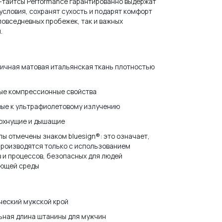
-тайтсы Performance гарантированно выдержат
условия, сохранят сухость и подарят комфорт
 повседневных пробежек, так и важных
.
ичная матовая итальянская ткань плотностью
ые компрессионные свойства
вые к ультрафиолетовому излучению
охнущие и дышащие
ы отмечены знаком bluesign®: это означает,
производятся только с использованием
 и процессов, безопасных для людей
ающей среды
ческий мужской крой
ьная длина штанины для мужчин