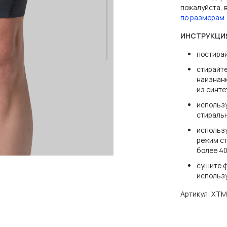
пожалуйста,
ВОЙТИ
по размерам
.
ИНСТРУКЦИ
постира
НЕТ АККАУНТА?
ЗАРЕГИСТРИРОВАТЬСЯ
стирайте
наизнанк
из синте
использу
стираль
использ
режим ст
более 40
сушите ф
использ
Артикул:
ХТМ