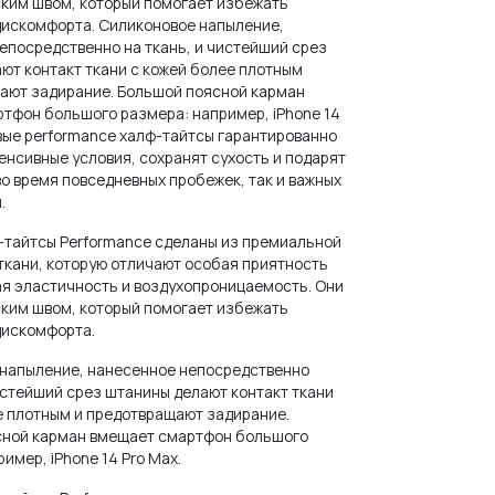
ким швом, который помогает избежать
дискомфорта. Силиконовое напыление,
епосредственно на ткань, и чистейший срез
ют контакт ткани с кожей более плотным
ают задирание. Большой поясной карман
тфон большого размера: например, iPhone 14
овые performance халф-тайтсы гарантированно
енсивные условия, сохранят сухость и подарят
во время повседневных пробежек, так и важных
.
-тайтсы Performance сделаны из премиальной
ткани, которую отличают особая приятность
кая эластичность и воздухопроницаемость. Они
ким швом, который помогает избежать
дискомфорта.
напыление, нанесенное непосредственно
чистейший срез штанины делают контакт ткани
е плотным и предотвращают задирание.
сной карман вмещает смартфон большого
имер, iPhone 14 Pro Max.