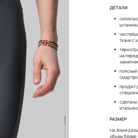
ДЕТАЛИ
силикон
штанины
чистейшн
ткани с 
термотр
на перед
заметнее
поясный 
зователя или email
смартфо
продукт
специал
сделаны 
итальян
РАЗМЕР
нить меня
ЗАБЫЛ
На Жене разме
объем бёдер 