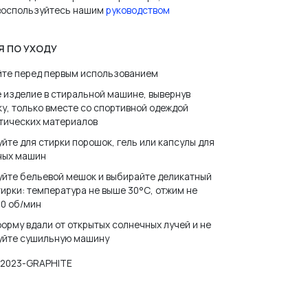
 воспользуйтесь нашим
руководством
Я ПО УХОДУ
йте перед первым использованием
 изделие в стиральной машине, вывернув
у, только вместе со спортивной одеждой
тических материалов
йте для стирки порошок, гель или капсулы для
ных машин
уйте бельевой мешок и выбирайте деликатный
ирки: температура не выше 30°С, отжим не
0 об/мин
орму вдали от открытых солнечных лучей и не
уйте сушильную машину
2023-GRAPHITE