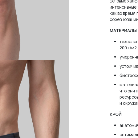
Беговые халф
интенсивные 
как во время
соревнований
МАТЕРИАЛЫ
технолог
200 г/м2
умеренн
устойчи
быстрос
материал
что они 
ресурсов
и окруж
КРОЙ
анатоми
оптимал