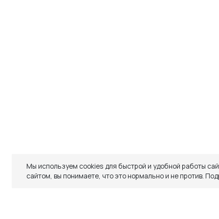
ДОСТАВКА
ОБМЕН И ВОЗВРАТ
ТАБЛИЦЫ РАЗМЕРОВ
РЕКОМЕНДАЦИИ ПО УХОДУ
ПОЛИТИКА КАЧЕСТВА
ПРОГРАММА ЛОЯЛЬНОСТИ
Мы используем cookies для быстрой и удобной работы са
Закрыть
сайтом, вы понимаете, что это нормально и не против.
Под
СКИДКИ
СКИДКИ
TELEGRAM
WHATSAPP
SUPPORT@VETER.CC