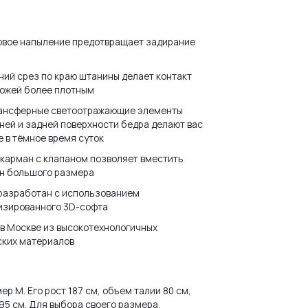
овое напыление предотвращает задирание
ий срез по краю штанины делает контакт
кожей более плотным
ансферные светоотражающие элементы
ней и задней поверхности бедра делают вас
 в тёмное время суток
карман с клапаном позволяет вместить
н большого размера
 разработан с использованием
изированного 3D-софта
в Москве из высокотехнологичных
ских материалов
И ПАРОЛЬ?
р M. Его рост 187 см, объем талии 80 см,
95 см. Для выбора своего размера,