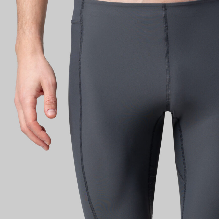
Имя поль
Пароль
Запом