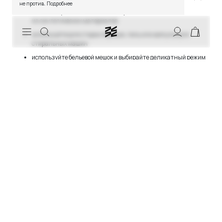
стирайте изделие в стиральной машине, вывернув
не против.
Подробнее
наизнанку, только вместе со спортивной одеждой
из синтетических материалов
СКИДКИ
используйте для стирки порошок, гель или капсулы для
стиральных машин
используйте бельевой мешок и выбирайте деликатный режим
стирки: температура не выше 30°С, отжим не более 400 об/
мин
сушите форму вдали от открытых солнечных лучей и не
используйте сушильную машину
Артикул:
ФС2023-BW
Похожие товары
-50
-50