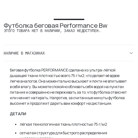
Футболка беговая Performance Bw
ЭТОГО ТОВАРА НЕТ В НАЛИЧИИ, ЗАКАЗ НЕДОСТУПЕН.
НАЛИЧИЕ В МАГАЗИНАХ
Беговая футболка PERFORMANCE сделана из ультра-лёгкой
дышащей ткани плотностью всего 75 г/м2, что делает её вдвое
легче аналогов. Она моментально высыхает и почти не впитывает
в себя влагу. Вы можете спокойно обливать себя водой на пунктах
питания и совершенно не переживать за то, что футболка отвиснет
или начнет натирать. Напротив, за считанные минуты футболка
высохнет и продолжит дарить вам комфорт на дистанции.
ДЕТАЛИ
лёгкая технологичная ткань плотностью 75 г/м2
сетчатая структура для быстрого распределения