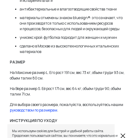
и испарения влаги
антибактериальные и влагоотводящие свойства ткани
материалы отмечены знаком bluesign®: это означает, что
они производятся только с использованием ресурсов
и процессов, безопасных для людей и окружающей среды
унисекс крой: футболка подходит для женщин и мужчин
сделано в Москве из высокотехнологичных итальянских
материалов
РАЗМЕР
На Максиме размер L. Его рост 191 см, вес 73 кг, объем груди 93 см,
объем талии 80 см.
На Вере размер S. Её рост 171 см, вес 64 кг, объём груди 90, объём
талии 71 см.
Для выбора своего размера, пожалуйста, воспользуйтесь нашим
руководством по размерам
.
TELEGRAM
WHATSAPP
SUPPORT@VETER.CC
ИНСТРУКЦИЯ ПО УХОДУ
ДОСТАВКА
ОБМЕН И ВОЗВРАТ
ТАБЛИЦЫ РАЗМЕРОВ
постирайте перед первым использованием
Мы используем cookies для быстрой и удобной работы сайта.
РЕКОМЕНДАЦИИ ПО УХОДУ
ПОЛИТИКА КАЧЕСТВА
Продолжая пользоваться сайтом, вы понимаете, что это нормально и
ПРОГРАММА ЛОЯЛЬНОСТИ