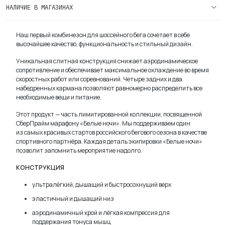
карго
НАЛИЧИЕ В МАГАЗИНАХ
РЕЙСИНГ
(RACING)
Наш первый комбинезон для шоссейного бега сочетает в себе
WN26
высочайшее качество, функциональность и стильный дизайн.
женский
Уникальная слитная конструкция снижает аэродинамическое
сопротивление и обеспечивает максимальное охлаждение во время
скоростных работ или соревнований. Четыре задних и два
набедренных кармана позволяют равномерно распределить все
необходимые вещи и питание.
Этот продукт — часть лимитированной коллекции, посвященной
СберПрайм марафону «Белые ночи». Мы поддерживаем один
из самых красивых стартов российского бегового сезона в качестве
спортивного партнёра. Каждая деталь экипировки «Белые ночи»
позволит запомнить мероприятие надолго.
КОНСТРУКЦИЯ
ультралёгкий, дышащий и быстросохнущий верх
эластичный и дышащий низ
аэродинамичный крой и лёгкая компрессия для
поддержания тонуса мышц