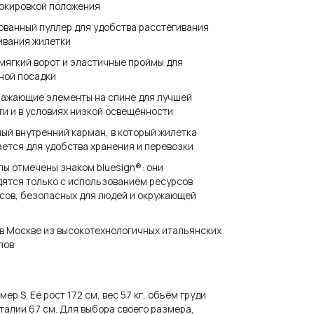
локировкой положения
ванный пуллер для удобства расстёгивания
ивания жилетки
мягкий ворот и эластичные проймы для
ной посадки
ражающие элементы на спине для лучшей
и и в условиях низкой освещённости
ый внутренний карман, в который жилетка
ется для удобства хранения и перевозки
ы отмечены знаком bluesign®: они
ятся только с использованием ресурсов
сов, безопасных для людей и окружающей
в Москве из высокотехнологичных итальянских
лов
И ПАРОЛЬ?
ер S. Её рост 172 см, вес 57 кг, объём груди
 талии 67 см. Для выбора своего размера,