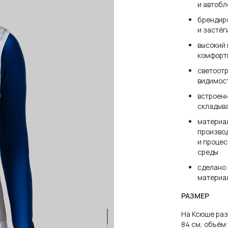
и автоб
брендиро
и застёг
высокий 
комфорт
светоот
видимост
встроенн
складыва
материал
зователя или email
производ
и процес
среды
сделано 
материа
РАЗМЕР
нить меня
ЗАБЫЛ
На Ксюше разм
84 см, объём