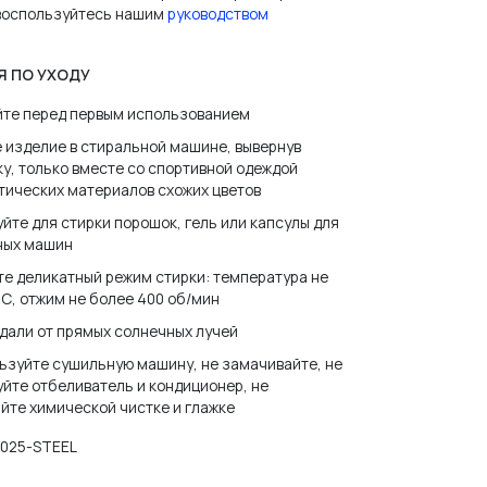
 воспользуйтесь нашим
руководством
Я ПО УХОДУ
йте перед первым использованием
 изделие в стиральной машине, вывернув
у, только вместе со спортивной одеждой
тических материалов схожих цветов
йте для стирки порошок, гель или капсулы для
ных машин
е деликатный режим стирки: температура не
С, отжим не более 400 об/мин
дали от прямых солнечных лучей
ьзуйте сушильную машину, не замачивайте, не
йте отбеливатель и кондиционер, не
йте химической чистке и глажке
2025-STEEL