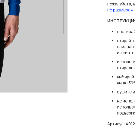
пожалуйста,
по размерам
.
ВОЙТИ
ИНСТРУКЦИ
постира
НЕТ АККАУНТА?
ЗАРЕГИСТРИРОВАТЬСЯ
стирайте
наизнанк
из синте
использу
стираль
выбирайт
выше 30°
сушите в
не испол
использу
подверга
Артикул:
401