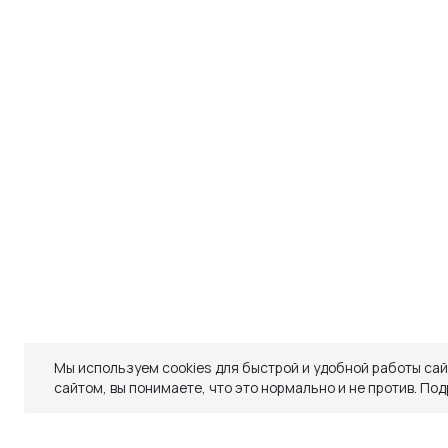
ДОСТАВКА
ОБМЕН И ВОЗВРАТ
ТАБЛИЦЫ РАЗМЕРОВ
РЕКОМЕНДАЦИИ ПО УХОДУ
ПОЛИТИКА КАЧЕСТВА
ПРОГРАММА ЛОЯЛЬНОСТИ
Мы используем cookies для быстрой и удобной работы са
Закрыть
сайтом, вы понимаете, что это нормально и не против.
Под
СКИДКИ
СКИДКИ
TELEGRAM
WHATSAPP
SUPPORT@VETER.CC