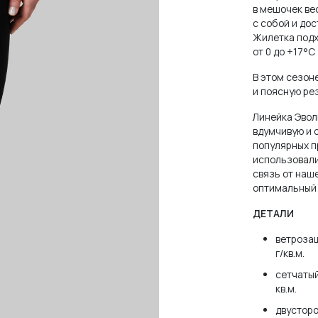
в мешочек ве
с собой и до
Жилетка подх
от 0 до +17°C
В этом сезон
и поясную рез
Линейка Эвол
вдумчивую и 
популярных п
использовали
связь от наш
оптимальный 
ДЕТАЛИ
ветрозащ
г/кв.м.
сетчатый
кв.м.
двустор