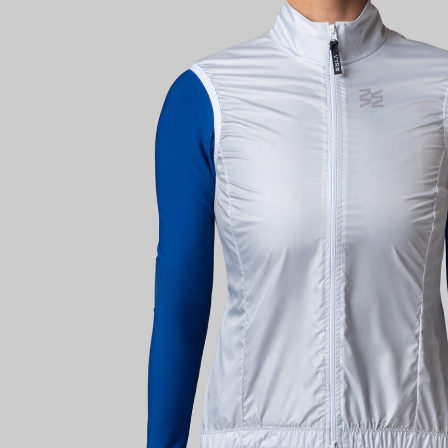
Имя поль
Пароль
Запом