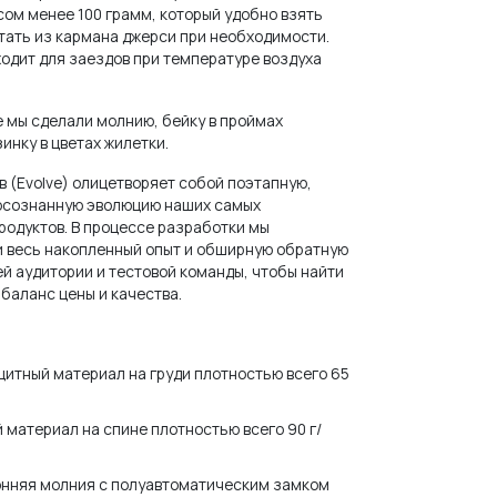
сом менее 100 грамм, который удобно взять
стать из кармана джерси при необходимости.
одит для заездов при температуре воздуха
е мы сделали молнию, бейку в проймах
инку в цветах жилетки.
в (Evolve) олицетворяет собой поэтапную,
осознанную эволюцию наших самых
родуктов. В процессе разработки мы
 весь накопленный опыт и обширную обратную
ей аудитории и тестовой команды, чтобы найти
баланс цены и качества.
итный материал на груди плотностью всего 65
 материал на спине плотностью всего 90 г/
онняя молния с полуавтоматическим замком