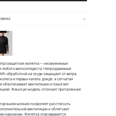
ая
ЗИНАХ
ская
ая
розащитная
етка
k
ветрозащитная жилетка — незаменимый
я любого велосипедиста. Непродуваемый
WR-обработкой на груди защищает от ветра,
колеса и первых капель дождя, а сетчатая
не обеспечивает вентиляцию и помогает
яцией. Женскую модель отличает приталенная
торонняя молния позволяет расстегнуть
дополнительной вентиляции и облегчает
ним карманам. Жилетка упаковывается