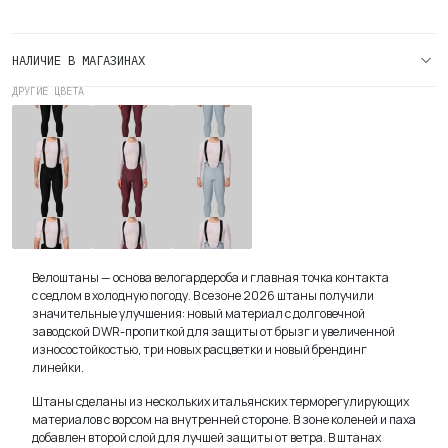
Мужские
Утепленные
Велоштаны
НАЛИЧИЕ В МАГАЗИНАХ
Эволв
(Evolve)
ДРУГИЕ ЦВЕТА
Мужские
Мужские
Мужские
Castor
Утепленные
Утепленные
Утепленные
Gray
Велоштаны
Велоштаны
Велоштаны
Эволв
Эволв
Эволв
(Evolve)
(Evolve)
(Evolve)
Black
Burgundy
Dusty Blue
Велоштаны — основа велогардероба и главная точка контакта
с седлом в холодную
погоду. В сезоне 2026 штаны получили
значительные улучшения: новый материал с долговечной
заводской DWR-пропиткой для защиты от брызг и увеличенной
износостойкостью, три новых расцветки и новый брендинг
линейки.
Штаны сделаны из нескольких итальянских терморегулирующих
материалов с ворсом на внутренней стороне. В зоне коленей и паха
добавлен второй слой для лучшей защиты от ветра. В штанах