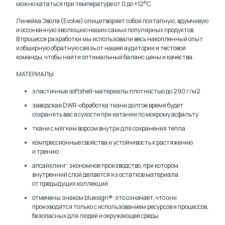
можно кататься при температуре от 0 до +12°C.
Линейка Эволв (Evolve) олицетворяет собой поэтапную, вдумчивую
и осознанную эволюцию наших самых популярных продуктов.
В процессе разработки мы использовали весь накопленный опыт
и обширную обратную связь от нашей аудитории и тестовой
команды, чтобы найти оптимальный баланс цены и качества.
МАТЕРИАЛЫ
эластичные softshell-материалы плотностью до 290
г/м
2
заводская DWR-обработка ткани долгое время будет
сохранять вас в сухости при катании по мокрому асфальту
ткани с мягким ворсом внутри для сохранения тепла
компрессионные свойства и устойчивость к растяжению
и трению
апсайклинг: экономное производство, при котором
внутренний слой делается из остатков материала
от предыдущих коллекций
отмечены знаком bluesign®: это означает, что они
производятся только с использованием ресурсов и процессов,
безопасных для людей и окружающей среды